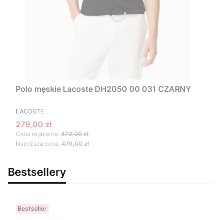
Polo męskie Lacoste DH2050 00 031 CZARNY
PRODUCENT
LACOSTE
Cena promocyjna
279,00 zł
Cena regularna:
479,00 zł
Najniższa cena:
479,00 zł
Bestsellery
Bestseller