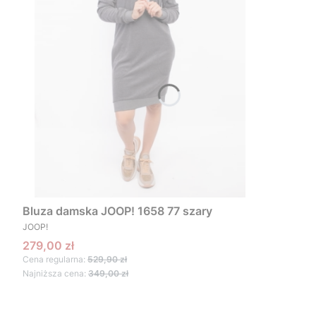
Bluza damska JOOP! 1658 77 szary
PRODUCENT
JOOP!
Cena promocyjna
279,00 zł
Cena regularna:
529,90 zł
Najniższa cena:
349,00 zł