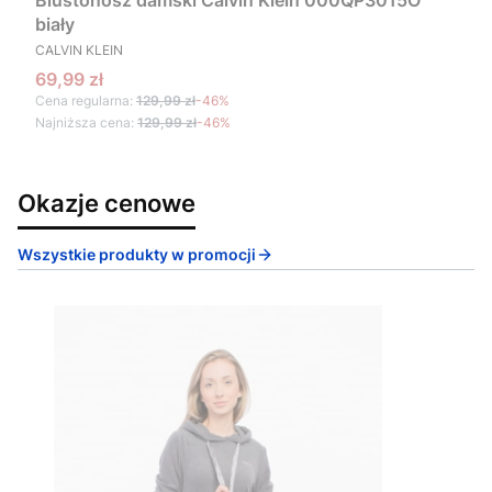
Biustonosz damski Calvin Klein 000QP3015O
biały
PRODUCENT
CALVIN KLEIN
Cena promocyjna
69,99 zł
Cena regularna:
129,99 zł
-46%
Najniższa cena:
129,99 zł
-46%
Okazje cenowe
Wszystkie produkty w promocji