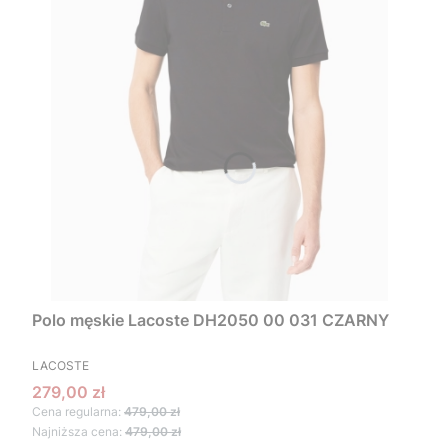
Polo męskie Lacoste DH2050 00 031 CZARNY
PRODUCENT
LACOSTE
Cena promocyjna
279,00 zł
Cena regularna:
479,00 zł
Najniższa cena:
479,00 zł