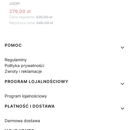
PRODUCENT
JOOP!
Cena promocyjna
279,00 zł
Cena regularna:
529,90 zł
Najniższa cena:
349,00 zł
Linki w stopce
POMOC
Regulaminy
Polityka prywatności
Zwroty i reklamacje
PROGRAM LOJALNOŚCIOWY
Program lojalnościowy
PŁATNOŚĆ I DOSTAWA
Darmowa dostawa