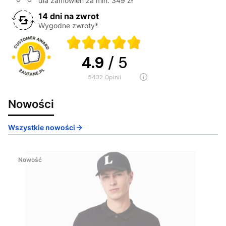
dla zamówień za min. 349 zł
14 dni na zwrot
Wygodne zwroty*
4.9
/ 5
5432
opinii
Nowości
Wszystkie nowości
Nowość