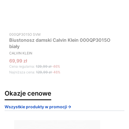
Kod produktu
000QP3015O SVM
Biustonosz damski Calvin Klein 000QP3015O
biały
PRODUCENT
CALVIN KLEIN
Cena promocyjna
69,99 zł
Cena regularna:
129,99 zł
-46%
Najniższa cena:
129,99 zł
-46%
Okazje cenowe
Wszystkie produkty w promocji