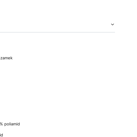
 zamek
% poliamid
id