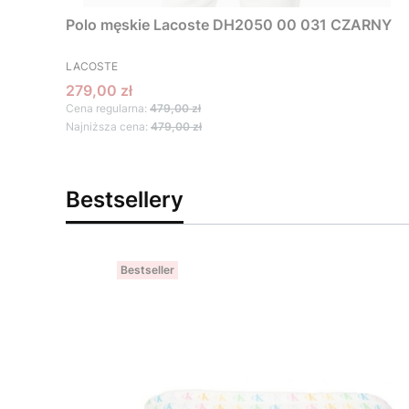
Polo męskie Lacoste DH2050 00 031 CZARNY
PRODUCENT
LACOSTE
Cena promocyjna
279,00 zł
Cena regularna:
479,00 zł
Najniższa cena:
479,00 zł
Bestsellery
Bestseller