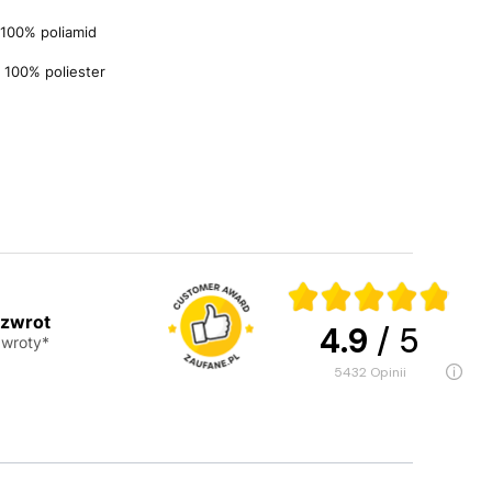
100% poliamid
100% poliester
 zwrot
4.9
/ 5
wroty*
5432
opinii