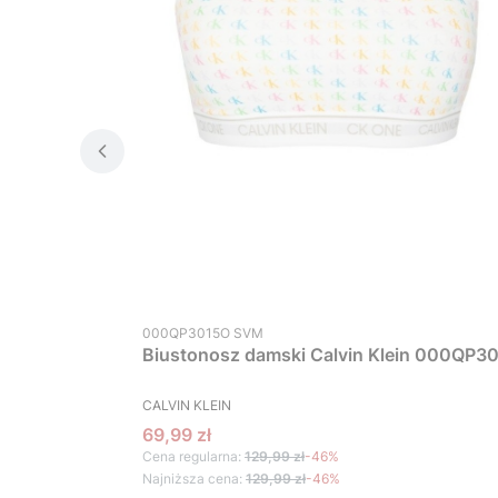
Kod produktu
000QP3015O SVM
Biustonosz damski Calvin Klein 000QP30
PRODUCENT
CALVIN KLEIN
Cena promocyjna
69,99 zł
Cena regularna:
129,99 zł
-46%
Najniższa cena:
129,99 zł
-46%