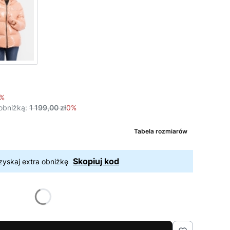
4%
obniżką:
1 199,00 zł
0%
Tabela rozmiarów
Skopiuj kod
zyskaj extra obniżkę