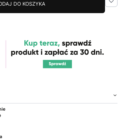
ODAJ DO KOSZYKA
nie
e
a