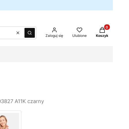
Produkty w kos
Wyczyść
Szukaj
Zaloguj się
Ulubione
Koszyk
03827 A11K czarny