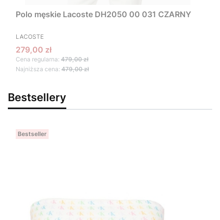
Polo męskie Lacoste DH2050 00 031 CZARNY
PRODUCENT
LACOSTE
Cena promocyjna
279,00 zł
Cena regularna:
479,00 zł
Najniższa cena:
479,00 zł
Bestsellery
Bestseller