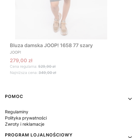
Bluza damska JOOP! 1658 77 szary
PRODUCENT
JOOP!
Cena promocyjna
279,00 zł
Cena regularna:
529,90 zł
Najniższa cena:
349,00 zł
Linki w stopce
POMOC
Regulaminy
Polityka prywatności
Zwroty i reklamacje
PROGRAM LOJALNOŚCIOWY