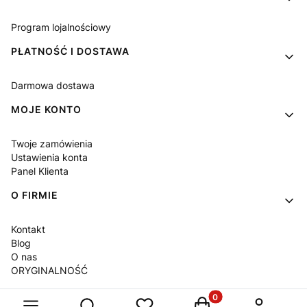
Program lojalnościowy
PŁATNOŚĆ I DOSTAWA
Darmowa dostawa
MOJE KONTO
Twoje zamówienia
Ustawienia konta
Panel Klienta
O FIRMIE
Kontakt
Blog
O nas
ORYGINALNOŚĆ
Produkty w koszyku: 
Otwórz wyszukiwarkę
Sklep internetowy
Shoper Premium