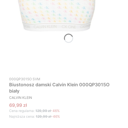
Kod produktu
000QP3015O SVM
Biustonosz damski Calvin Klein 000QP3015O
biały
PRODUCENT
CALVIN KLEIN
Cena promocyjna
69,99 zł
Cena regularna:
129,99 zł
-46%
Najniższa cena:
129,99 zł
-46%