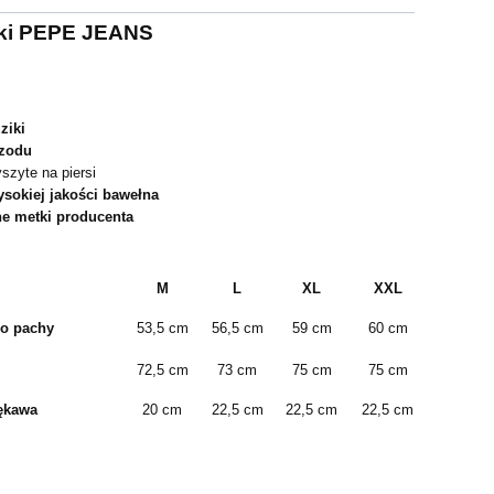
rki PEPE JEANS
ziki
rzodu
szyte na piersi
sokiej jakości bawełna
ne metki producenta
M
L
XL
XXL
do pachy
53,5 cm
56,5 cm
59 cm
60 cm
72,5 cm
73 cm
75 cm
75 cm
rękawa
20 cm
22,5 cm
22,5 cm
22,5 cm