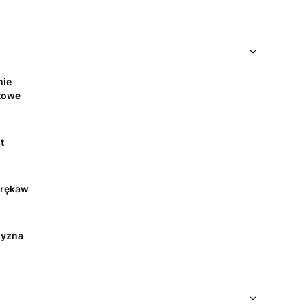
nie
towe
t
 rękaw
yzna