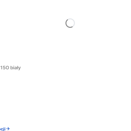
15O biały
cji