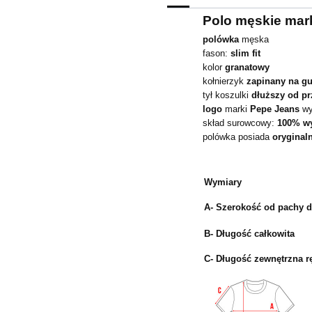
Polo męskie ma
polówka
męska
fason:
slim
fit
kolor
granatowy
kołnierzyk
zapinany na gu
tył koszulki
dłuższy od p
logo
marki
Pepe Jeans
wy
skład surowcowy:
100% wy
polówka posiada
oryginal
Wymiary
A- Szerokość od pachy 
B- Długość całkowita
C- Długość zewnętrzna 