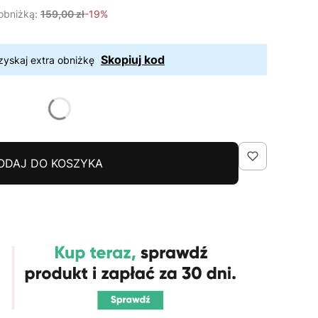
obniżką:
159,00 zł
-19%
Skopiuj kod
zyskaj extra obniżkę
ODAJ DO KOSZYKA