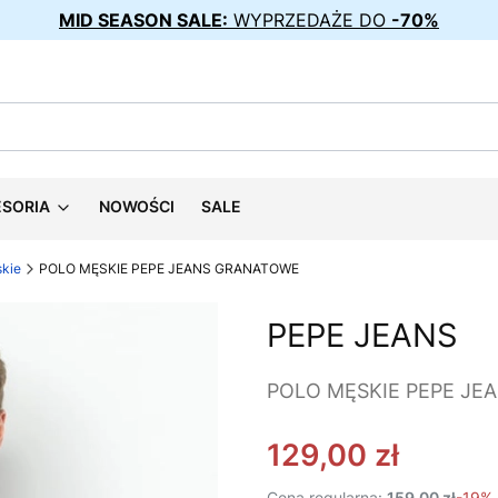
MID SEASON SALE:
WYPRZEDAŻE DO
-70%
ESORIA
NOWOŚCI
SALE
skie
POLO MĘSKIE PEPE JEANS GRANATOWE
PEPE JEANS
POLO MĘSKIE PEPE J
129,00 zł
Cena regularna:
159,00 zł
-19%