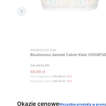
Kod produktu
000QP3015O SVM
Biustonosz damski Calvin Klein 000QP30
PRODUCENT
CALVIN KLEIN
Cena promocyjna
69,99 zł
Cena regularna:
129,99 zł
-46%
Najniższa cena:
129,99 zł
-46%
Okazje cenowe
Wszystkie produkty w promo