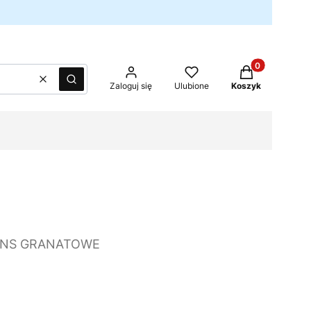
Produkty w kos
Wyczyść
Szukaj
Zaloguj się
Ulubione
Koszyk
EANS GRANATOWE