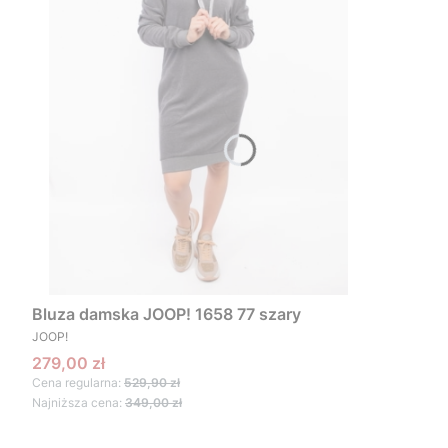
Bluza damska JOOP! 1658 77 szary
PRODUCENT
JOOP!
Cena promocyjna
279,00 zł
Cena regularna:
529,90 zł
Najniższa cena:
349,00 zł