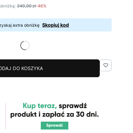
obniżką:
349,00 zł
-46%
Skopiuj kod
zyskaj extra obniżkę
ODAJ DO KOSZYKA