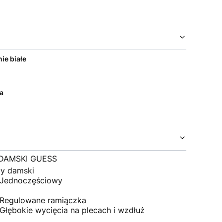
ie białe
a
 DAMSKI GUESS
wy damski
 Jednoczęściowy
 Regulowane ramiączka
łębokie wycięcia na plecach i wzdłuż