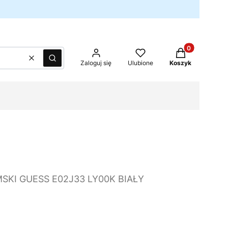
Produkty w kos
Wyczyść
Szukaj
Zaloguj się
Ulubione
Koszyk
SKI GUESS E02J33 LY00K BIAŁY