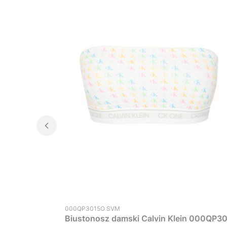
Kod produktu
000QP3015O SVM
Biustonosz damski Calvin Klein 000QP30