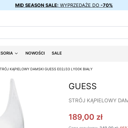
MID SEASON SALE:
WYPRZEDAŻE DO
-70%
ESORIA
NOWOŚCI
SALE
TRÓJ KĄPIELOWY DAMSKI GUESS E02J33 LY00K BIAŁY
GUESS
STRÓJ KĄPIELOWY DAM
189,00 zł
Cena regularna:
349,00 zł
-46%