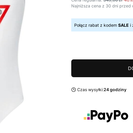
Najniższa cena z 30 dni przed 
Połącz rabat z kodem
SALE
i 
D
Czas wysyłki:
24 godziny