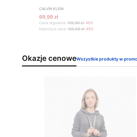
PRODUCENT
CALVIN KLEIN
Cena promocyjna
69,99 zł
Cena regularna:
129,99 zł
-46%
Najniższa cena:
129,99 zł
-46%
Okazje cenowe
Wszystkie produkty w promo