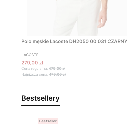
Polo męskie Lacoste DH2050 00 031 CZARNY
PRODUCENT
LACOSTE
Cena promocyjna
279,00 zł
Cena regularna:
479,00 zł
Najniższa cena:
479,00 zł
Bestsellery
Bestseller