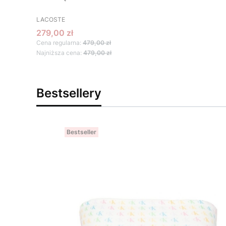
PRODUCENT
LACOSTE
Cena promocyjna
279,00 zł
Cena regularna:
479,00 zł
Najniższa cena:
479,00 zł
Bestsellery
Bestseller