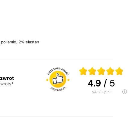
poliamid, 2% elastan
 zwrot
4.9
/ 5
wroty*
5432
opinii