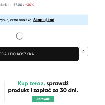
obniżką:
57,00 zł
-30%
Skopiuj kod
zyskaj extra obniżkę
ODAJ DO KOSZYKA