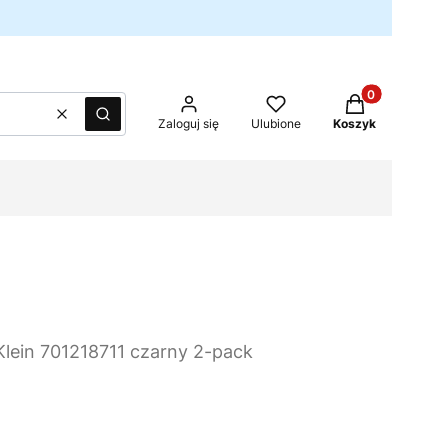
Produkty w kos
Wyczyść
Szukaj
Zaloguj się
Ulubione
Koszyk
Klein 701218711 czarny 2-pack