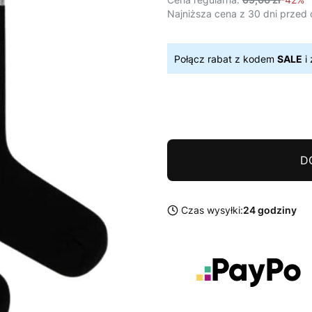
Najniższa cena z 30 dni przed 
Połącz rabat z kodem
SALE
i 
D
Czas wysyłki:
24 godziny