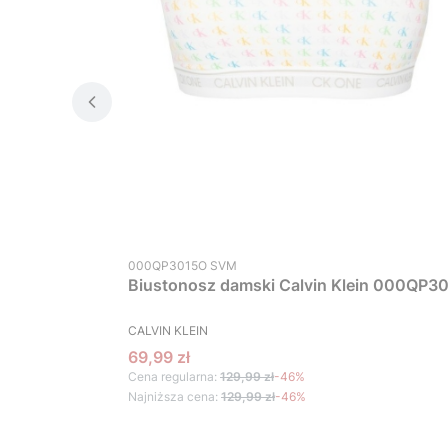
Kod produktu
000QP3015O SVM
Biustonosz damski Calvin Klein 000QP30
PRODUCENT
CALVIN KLEIN
Cena promocyjna
69,99 zł
Cena regularna:
129,99 zł
-46%
Najniższa cena:
129,99 zł
-46%