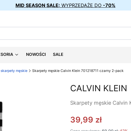
MID SEASON SALE:
WYPRZEDAŻE DO
-70%
ESORIA
NOWOŚCI
SALE
skarpety męskie
Skarpety męskie Calvin Klein 701218711 czarny 2-pack
CALVIN KLEIN
Skarpety męskie Calvin 
39,99 zł
Cena regularna:
69,00 zł
-42%