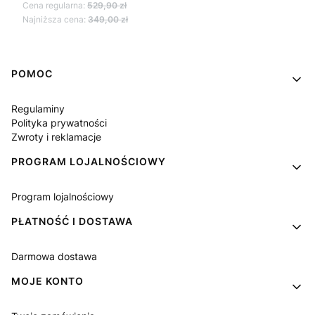
Cena regularna:
529,90 zł
Najniższa cena:
349,00 zł
Linki w stopce
POMOC
Regulaminy
Polityka prywatności
Zwroty i reklamacje
PROGRAM LOJALNOŚCIOWY
Program lojalnościowy
PŁATNOŚĆ I DOSTAWA
Darmowa dostawa
MOJE KONTO