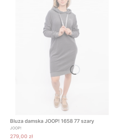
Bluza damska JOOP! 1658 77 szary
PRODUCENT
JOOP!
Cena promocyjna
279,00 zł