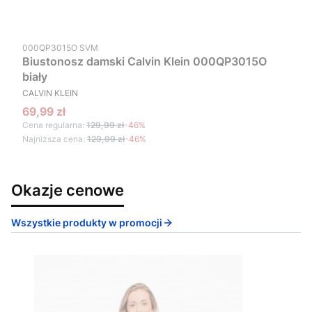
Kod produktu
000QP3015O SVM
Biustonosz damski Calvin Klein 000QP3015O
biały
PRODUCENT
CALVIN KLEIN
Cena promocyjna
69,99 zł
Cena regularna:
129,99 zł
-46%
Najniższa cena:
129,99 zł
-46%
Okazje cenowe
Wszystkie produkty w promocji