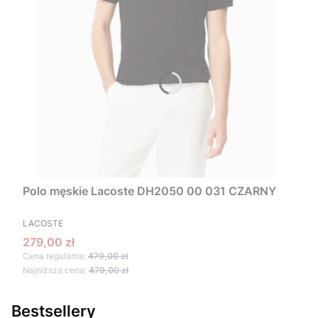
Polo męskie Lacoste DH2050 00 031 CZARNY
PRODUCENT
LACOSTE
Cena promocyjna
279,00 zł
Cena regularna:
479,00 zł
Najniższa cena:
479,00 zł
Bestsellery