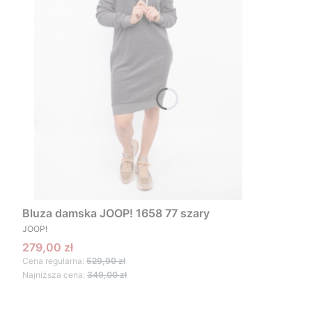
Bluza damska JOOP! 1658 77 szary
PRODUCENT
JOOP!
Cena promocyjna
279,00 zł
Cena regularna:
529,90 zł
Najniższa cena:
349,00 zł