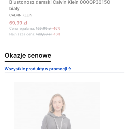
Biustonosz damski Calvin Klein 000QP3015O
biały
PRODUCENT
CALVIN KLEIN
Cena promocyjna
69,99 zł
Cena regularna:
129,99 zł
-46%
Najniższa cena:
129,99 zł
-46%
Okazje cenowe
Wszystkie produkty w promocji