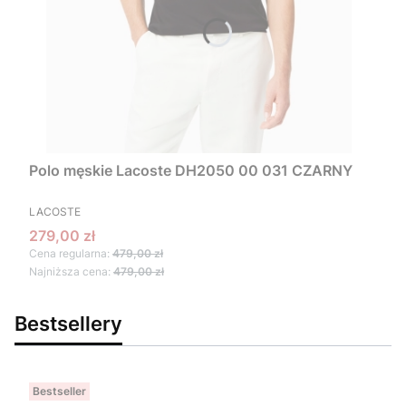
Polo męskie Lacoste DH2050 00 031 CZARNY
PRODUCENT
LACOSTE
Cena promocyjna
279,00 zł
Cena regularna:
479,00 zł
Najniższa cena:
479,00 zł
Bestsellery
Bestseller