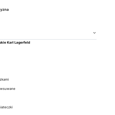
yzna
kie Karl Lagerfeld
czkami
e wsuwane
iateczki