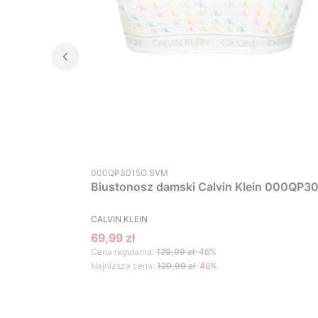
Kod produktu
000QP3015O SVM
Biustonosz damski Calvin Klein 000QP30
PRODUCENT
CALVIN KLEIN
Cena promocyjna
69,99 zł
Cena regularna:
129,99 zł
-46%
Najniższa cena:
129,99 zł
-46%