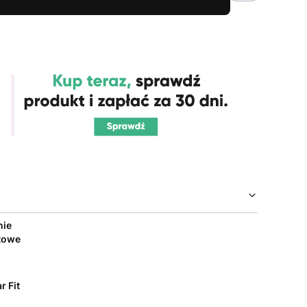
nie
towe
r Fit