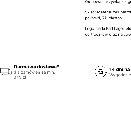
Gumowa naszywka z log
Skład: Materiał zewnętrz
poliamid, 7% elastan
Logo marki Karl Lagerfe
od troczków oraz na cał
Darmowa dostawa*
14 dni na
dla zamówień za min.
Wygodne z
349 zł