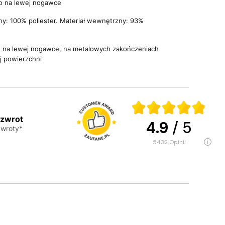
o na lewej nogawce
ny: 100% poliester. Materiał wewnętrzny: 93%
ld na lewej nogawce, na metalowych zakończeniach
ej powierzchni
 zwrot
4.9
/ 5
wroty*
5432
opinii