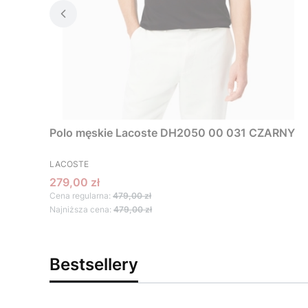
Polo męskie Lacoste DH2050 00 031 CZARNY
PRODUCENT
LACOSTE
Cena promocyjna
279,00 zł
Cena regularna:
479,00 zł
Najniższa cena:
479,00 zł
Bestsellery