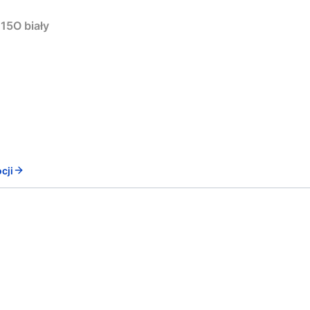
15O biały
cji