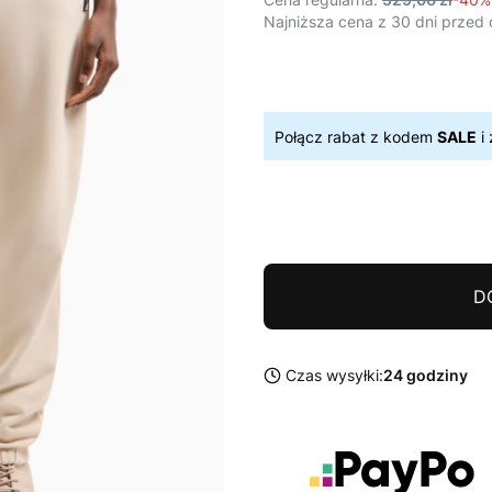
Najniższa cena z 30 dni przed 
Połącz rabat z kodem
SALE
i 
D
Czas wysyłki:
24 godziny