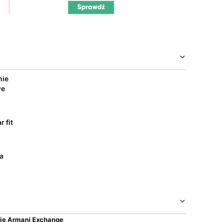
nie
we
r fit
a
ie Armani Exchange