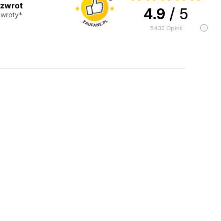
 zwrot
4.9
/ 5
wroty*
5432
opinii