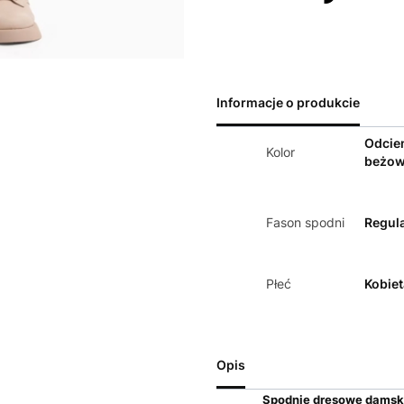
Informacje o produkcie
Odcie
Kolor
beżo
Fason spodni
Regula
Płeć
Kobiet
Opis
Spodnie d
resowe d
amsk