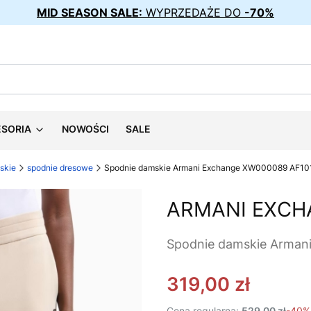
MID SEASON SALE:
WYPRZEDAŻE DO
-70%
ESORIA
NOWOŚCI
SALE
skie
spodnie dresowe
Spodnie damskie Armani Exchange XW000089 AF10
ARMANI EXCH
Spodnie damskie Arma
319,00 zł
Cena regularna:
529,00 zł
-40%