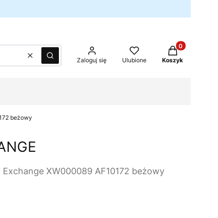
Produkty w kos
Wyczyść
Szukaj
Zaloguj się
Ulubione
Koszyk
172 beżowy
ANGE
ni Exchange XW000089 AF10172 beżowy