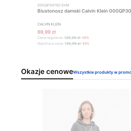
Kod produktu
000QP3015O SVM
Biustonosz damski Calvin Klein 000QP30
PRODUCENT
CALVIN KLEIN
Cena promocyjna
69,99 zł
Cena regularna:
129,99 zł
-46%
Najniższa cena:
129,99 zł
-46%
Okazje cenowe
Wszystkie produkty w promo