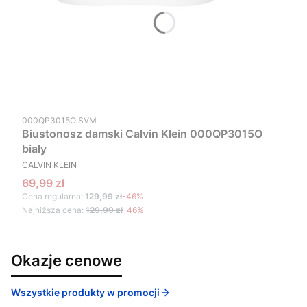
Kod produktu
000QP3015O SVM
Biustonosz damski Calvin Klein 000QP3015O
biały
PRODUCENT
CALVIN KLEIN
Cena promocyjna
69,99 zł
Cena regularna:
129,99 zł
-46%
Najniższa cena:
129,99 zł
-46%
Okazje cenowe
Wszystkie produkty w promocji