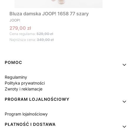
Bluza damska JOOP! 1658 77 szary
PRODUCENT
JOOP!
Cena promocyjna
279,00 zł
Cena regularna:
529,90 zł
Najniższa cena:
349,00 zł
Linki w stopce
POMOC
Regulaminy
Polityka prywatności
Zwroty i reklamacje
PROGRAM LOJALNOŚCIOWY
Program lojalnościowy
PŁATNOŚĆ I DOSTAWA