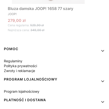
Bluza damska JOOP! 1658 77 szary
PRODUCENT
JOOP!
Cena promocyjna
279,00 zł
Cena regularna:
529,90 zł
Najniższa cena:
349,00 zł
Linki w stopce
POMOC
Regulaminy
Polityka prywatności
Zwroty i reklamacje
PROGRAM LOJALNOŚCIOWY
Program lojalnościowy
PŁATNOŚĆ I DOSTAWA