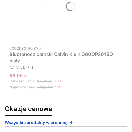
Kod produktu
000QP3015O SVM
Biustonosz damski Calvin Klein 000QP3015O
biały
PRODUCENT
CALVIN KLEIN
Cena promocyjna
69,99 zł
Cena regularna:
129,99 zł
-46%
Najniższa cena:
129,99 zł
-46%
Okazje cenowe
Wszystkie produkty w promocji