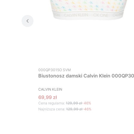
Kod produktu
000QP3015O SVM
Biustonosz damski Calvin Klein 000QP30
PRODUCENT
CALVIN KLEIN
Cena promocyjna
69,99 zł
Cena regularna:
129,99 zł
-46%
Najniższa cena:
129,99 zł
-46%