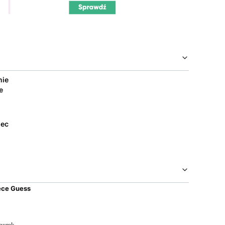
nie
e
iec
ięce Guess
znurek