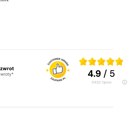
 zwrot
4.9
/ 5
wroty*
5432
opinii