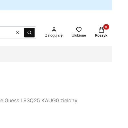
Produkty w kos
Wyczyść
Szukaj
Zaloguj się
Ulubione
Koszyk
ce Guess L93Q25 KAUG0 zielony