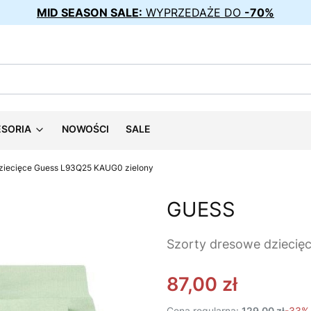
MID SEASON SALE:
WYPRZEDAŻE DO
-70%
ESORIA
NOWOŚCI
SALE
dziecięce Guess L93Q25 KAUG0 zielony
GUESS
Szorty dresowe dziecię
87,00 zł
Cena regularna:
129,00 zł
-33%