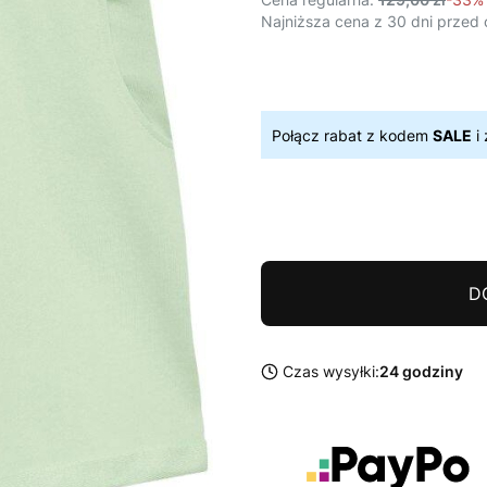
Najniższa cena z 30 dni przed 
Połącz rabat z kodem
SALE
i 
D
Czas wysyłki:
24 godziny