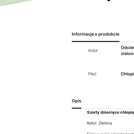
Informacje o produkcie
Odcie
Kolor
zielon
Płeć
Chłop
Opis
Szorty dziecięce chłop
Kolor: Zielony
Guma w pasie, wiązane na s