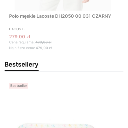
Polo męskie Lacoste DH2050 00 031 CZARNY
PRODUCENT
LACOSTE
Cena promocyjna
279,00 zł
Cena regularna:
479,00 zł
Najniższa cena:
479,00 zł
Bestsellery
Bestseller