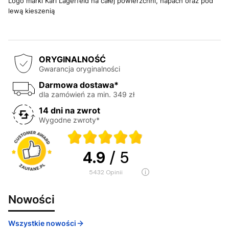
Logo marki Karl Lagerfeld na całej powierzchni, napach oraz pod
lewą kieszenią
ORYGINALNOŚĆ
Gwarancja oryginalności
Darmowa dostawa*
dla zamówień za min. 349 zł
14 dni na zwrot
Wygodne zwroty*
4.9
/ 5
5432
opinii
Nowości
Wszystkie nowości