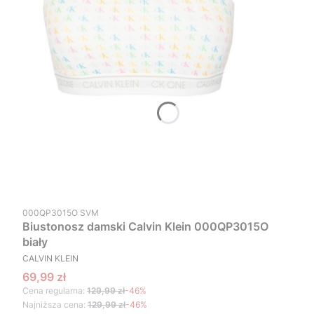
Kod produktu
000QP3015O SVM
Biustonosz damski Calvin Klein 000QP3015O
biały
PRODUCENT
CALVIN KLEIN
Cena promocyjna
69,99 zł
Cena regularna:
129,99 zł
-46%
Najniższa cena:
129,99 zł
-46%