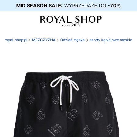
MID SEASON SALE:
WYPRZEDAŻE DO
-70%
royal-shop.pl
MĘŻCZYZNA
Odzież męska
szorty kąpielowe męskie