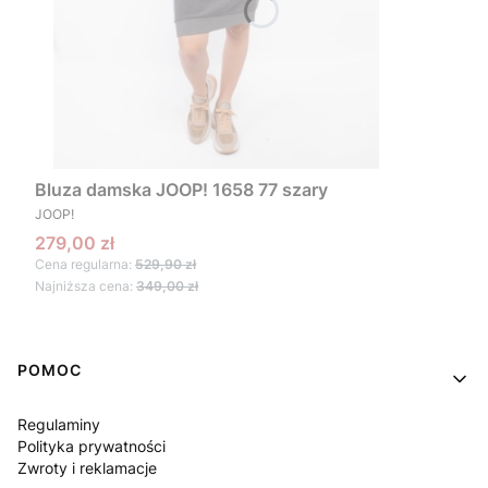
Bluza damska JOOP! 1658 77 szary
PRODUCENT
JOOP!
Cena promocyjna
279,00 zł
Cena regularna:
529,90 zł
Najniższa cena:
349,00 zł
Linki w stopce
POMOC
Regulaminy
Polityka prywatności
Zwroty i reklamacje