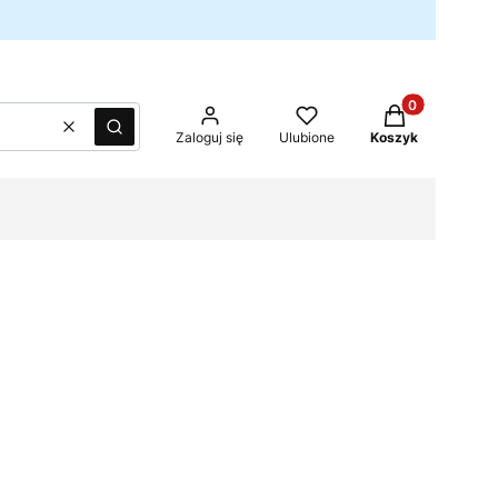
Produkty w kos
Wyczyść
Szukaj
Zaloguj się
Ulubione
Koszyk