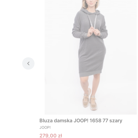
Bluza damska JOOP! 1658 77 szary
PRODUCENT
JOOP!
Cena promocyjna
279,00 zł