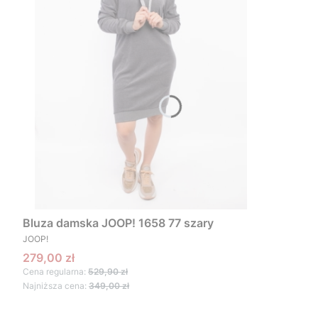
Bluza damska JOOP! 1658 77 szary
PRODUCENT
JOOP!
Cena promocyjna
279,00 zł
Cena regularna:
529,90 zł
Najniższa cena:
349,00 zł