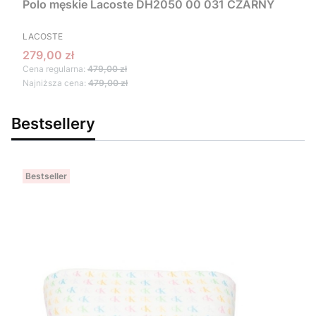
Polo męskie Lacoste DH2050 00 031 CZARNY
PRODUCENT
LACOSTE
Cena promocyjna
279,00 zł
Cena regularna:
479,00 zł
Najniższa cena:
479,00 zł
Bestsellery
Bestseller