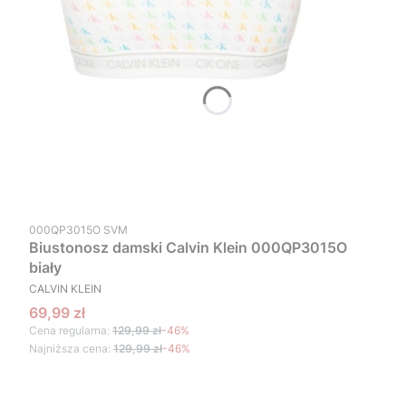
Kod produktu
000QP3015O SVM
Biustonosz damski Calvin Klein 000QP3015O
biały
PRODUCENT
CALVIN KLEIN
Cena promocyjna
69,99 zł
Cena regularna:
129,99 zł
-46%
Najniższa cena:
129,99 zł
-46%