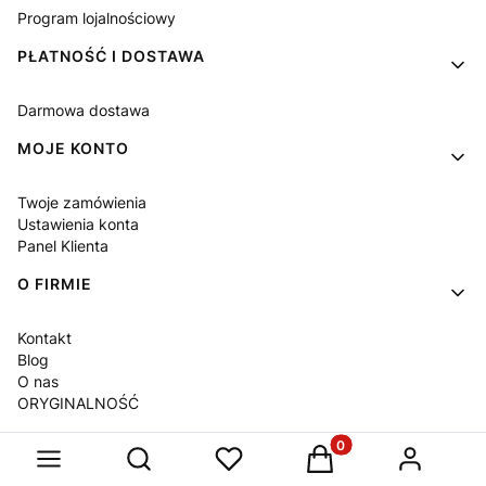
Program lojalnościowy
PŁATNOŚĆ I DOSTAWA
Darmowa dostawa
MOJE KONTO
Twoje zamówienia
Ustawienia konta
Panel Klienta
O FIRMIE
Kontakt
Blog
O nas
ORYGINALNOŚĆ
Produkty w koszyku: 
Otwórz wyszukiwarkę
Sklep internetowy
Shoper Premium