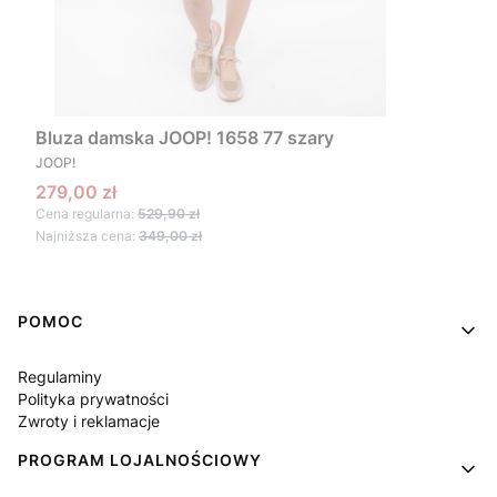
Bluza damska JOOP! 1658 77 szary
PRODUCENT
JOOP!
Cena promocyjna
279,00 zł
Cena regularna:
529,90 zł
Najniższa cena:
349,00 zł
Linki w stopce
POMOC
Regulaminy
Polityka prywatności
Zwroty i reklamacje
PROGRAM LOJALNOŚCIOWY