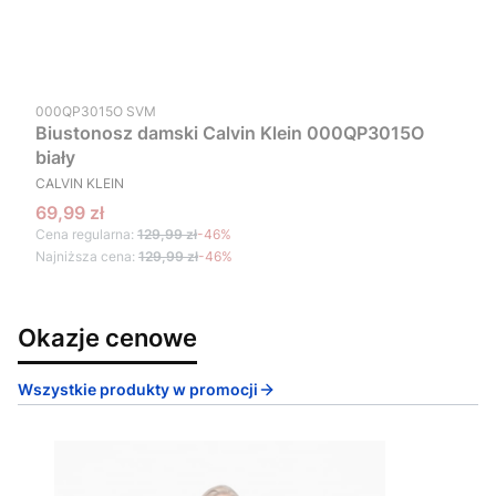
Kod produktu
000QP3015O SVM
Biustonosz damski Calvin Klein 000QP3015O
biały
PRODUCENT
CALVIN KLEIN
Cena promocyjna
69,99 zł
Cena regularna:
129,99 zł
-46%
Najniższa cena:
129,99 zł
-46%
Okazje cenowe
Wszystkie produkty w promocji