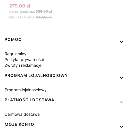
Cena promocyjna
279,00 zł
Cena regularna:
529,90 zł
Najniższa cena:
349,00 zł
Linki w stopce
POMOC
Regulaminy
Polityka prywatności
Zwroty i reklamacje
PROGRAM LOJALNOŚCIOWY
Program lojalnościowy
PŁATNOŚĆ I DOSTAWA
Darmowa dostawa
MOJE KONTO