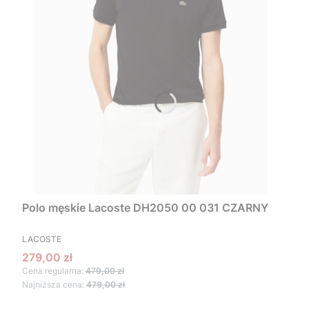
Polo męskie Lacoste DH2050 00 031 CZARNY
PRODUCENT
LACOSTE
Cena promocyjna
279,00 zł
Cena regularna:
479,00 zł
Najniższa cena:
479,00 zł