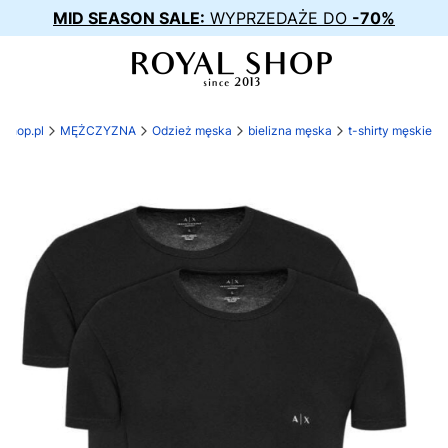
MID SEASON SALE:
WYPRZEDAŻE DO
-70%
-shop.pl
MĘŻCZYZNA
Odzież męska
bielizna męska
t-shirty męskie