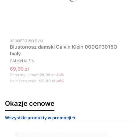
Kod produktu
000QP3015O SVM
Biustonosz damski Calvin Klein 000QP3015O
biały
PRODUCENT
CALVIN KLEIN
Cena promocyjna
69,99 zł
Cena regularna:
129,99 zł
-46%
Najniższa cena:
129,99 zł
-46%
Okazje cenowe
Wszystkie produkty w promocji