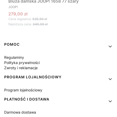
Bluza damska JOOP! 1658 77 szary
PRODUCENT
JOOP!
Cena promocyjna
279,00 zł
Cena regularna:
529,90 zł
Najniższa cena:
349,00 zł
Linki w stopce
POMOC
Regulaminy
Polityka prywatności
Zwroty i reklamacje
PROGRAM LOJALNOŚCIOWY
Program lojalnościowy
PŁATNOŚĆ I DOSTAWA
Darmowa dostawa