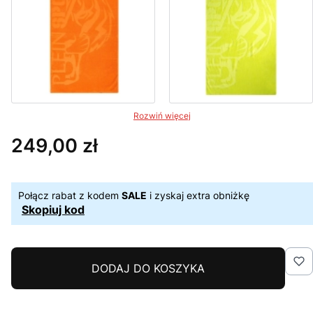
Rozwiń więcej
249,00 zł
Cena
Połącz rabat z kodem
SALE
i zyskaj extra obniżkę
Skopiuj kod
DODAJ DO KOSZYKA