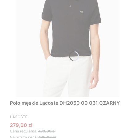
Polo męskie Lacoste DH2050 00 031 CZARNY
PRODUCENT
LACOSTE
Cena promocyjna
279,00 zł
Cena regularna:
479,00 zł
Najniższa cena:
479,00 zł