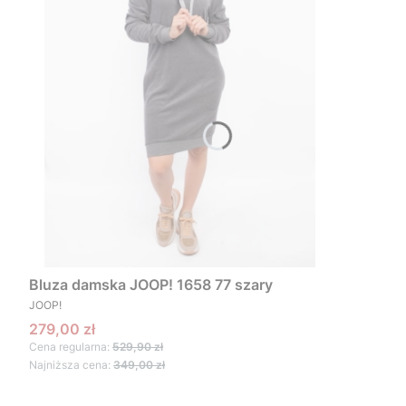
Bluza damska JOOP! 1658 77 szary
PRODUCENT
JOOP!
Cena promocyjna
279,00 zł
Cena regularna:
529,90 zł
Najniższa cena:
349,00 zł