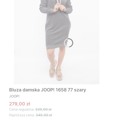
Bluza damska JOOP! 1658 77 szary
PRODUCENT
JOOP!
Cena promocyjna
279,00 zł
Cena regularna:
529,90 zł
Najniższa cena:
349,00 zł