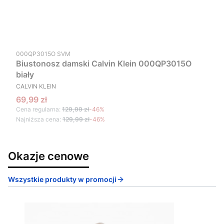
Kod produktu
000QP3015O SVM
Biustonosz damski Calvin Klein 000QP3015O
biały
PRODUCENT
CALVIN KLEIN
Cena promocyjna
69,99 zł
Cena regularna:
129,99 zł
-46%
Najniższa cena:
129,99 zł
-46%
Okazje cenowe
Wszystkie produkty w promocji