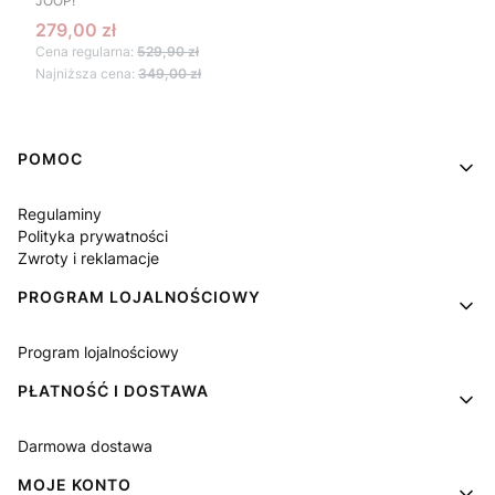
JOOP!
Cena promocyjna
279,00 zł
Cena regularna:
529,90 zł
Najniższa cena:
349,00 zł
Linki w stopce
POMOC
Regulaminy
Polityka prywatności
Zwroty i reklamacje
PROGRAM LOJALNOŚCIOWY
Program lojalnościowy
PŁATNOŚĆ I DOSTAWA
Darmowa dostawa
MOJE KONTO