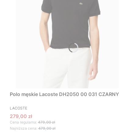
Polo męskie Lacoste DH2050 00 031 CZARNY
PRODUCENT
LACOSTE
Cena promocyjna
279,00 zł
Cena regularna:
479,00 zł
Najniższa cena:
479,00 zł