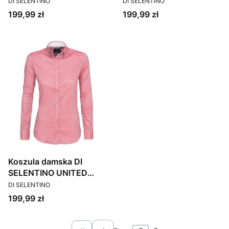
DI SELENTINO
DI SELENTINO
Cena
Cena
199,99 zł
199,99 zł
Koszula damska DI
SELENTINO UNITED
PRODUCENT
STATES / SLIM
DI SELENTINO
Cena
199,99 zł