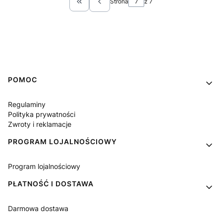
Strona
z 7
Wróć do pierwszej strony z produktami
Linki w stopce
POMOC
Regulaminy
Polityka prywatności
Zwroty i reklamacje
PROGRAM LOJALNOŚCIOWY
Program lojalnościowy
PŁATNOŚĆ I DOSTAWA
Darmowa dostawa