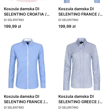
Koszula damska DI
Koszula damska DI
SELENTINO CROATIA /
SELENTINO FRANCE /
PRODUCENT
PRODUCENT
SLIM
CUSTOM
DI SELENTINO
DI SELENTINO
Cena
Cena
199,99 zł
199,99 zł
Koszula damska DI
Koszula damska DI
SELENTINO FRANCE /
SELENTINO GREECE /
PRODUCENT
PRODUCENT
SLIM
CUSTOM
DI SELENTINO
DI SELENTINO