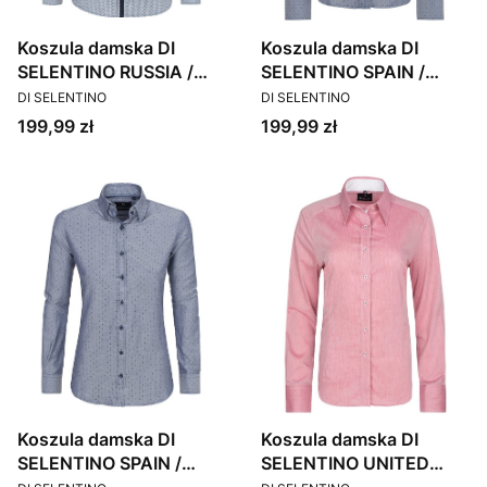
Koszula damska DI
Koszula damska DI
SELENTINO RUSSIA /
SELENTINO SPAIN /
PRODUCENT
PRODUCENT
SLIM
CUSTOM
DI SELENTINO
DI SELENTINO
Cena
Cena
199,99 zł
199,99 zł
Koszula damska DI
Koszula damska DI
SELENTINO SPAIN /
SELENTINO UNITED
PRODUCENT
PRODUCENT
SLIM
STATES / CUSTOM