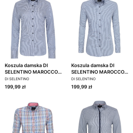
Koszula damska DI
Koszula damska DI
SELENTINO MAROCCO /
SELENTINO MAROCCO /
PRODUCENT
PRODUCENT
CUSTOM
SLIM
DI SELENTINO
DI SELENTINO
Cena
Cena
199,99 zł
199,99 zł