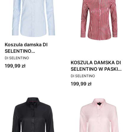
Koszula damska DI
SELENTINO
PRODUCENT
SWITZERLAND /
DI SELENTINO
KOSZULA DAMSKA DI
CUSTOM
Cena
199,99 zł
SELENTINO W PASKI
PRODUCENT
POLAND
DI SELENTINO
Cena
199,99 zł