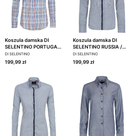
Koszula damska DI
Koszula damska DI
SELENTINO PORTUGAL /
SELENTINO RUSSIA /
PRODUCENT
PRODUCENT
SLIM
CUSTOM
DI SELENTINO
DI SELENTINO
Cena
Cena
199,99 zł
199,99 zł