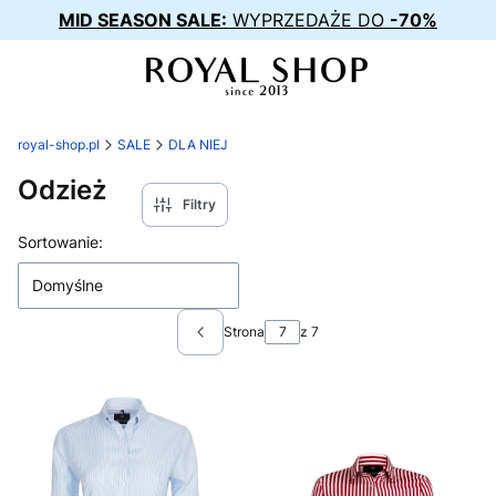
MID SEASON SALE:
WYPRZEDAŻE DO
-70%
royal-shop.pl
SALE
DLA NIEJ
Odzież
Filtry
Lista produktów
Sortowanie:
Domyślne
Strona
z 7
Poprzednie produkty