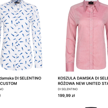
 damska DI SELENTINO
KOSZULA DAMSKA DI SEL
APAN / CUSTOM
RÓŻOWA NEW UNITED ST
T
PRODUCENT
różowy
INO
DI SELENTINO
Cena
ł
199,99 zł