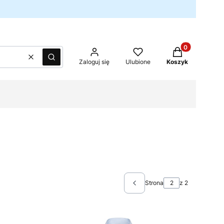
Produkty w kos
Wyczyść
Szukaj
Zaloguj się
Ulubione
Koszyk
Strona
z 2
Poprzednie produkty