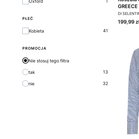
1
Oxford
GREECE
PRODUCEN
DI SELENT
PŁEĆ
Cena
199,99 z
Płeć
41
Kobieta
PROMOCJA
Nie stosuj tego filtra
13
tak
32
nie