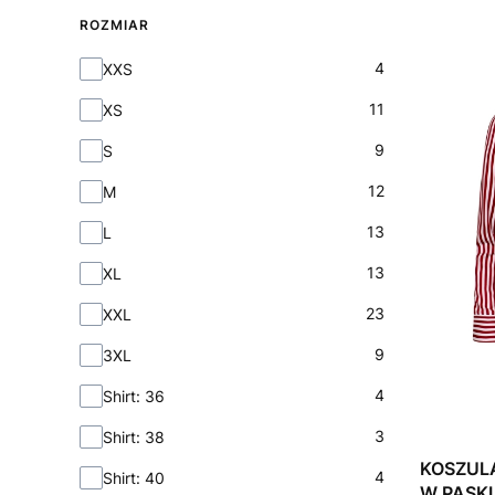
ROZMIAR
Rozmiar
4
XXS
11
XS
9
S
12
M
13
L
13
XL
23
XXL
9
3XL
4
Shirt: 36
3
Shirt: 38
KOSZUL
4
Shirt: 40
W PASK