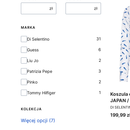
zł
zł
MARKA
Marka
31
Di Selentino
6
Guess
2
Liu Jo
3
Patrizia Pepe
2
Pinko
1
Tommy Hilfiger
Koszula
J
PRODUCEN
DI SELENT
KOLEKCJA
Cena
199,99 z
Kolekcja
Więcej opcji (7)