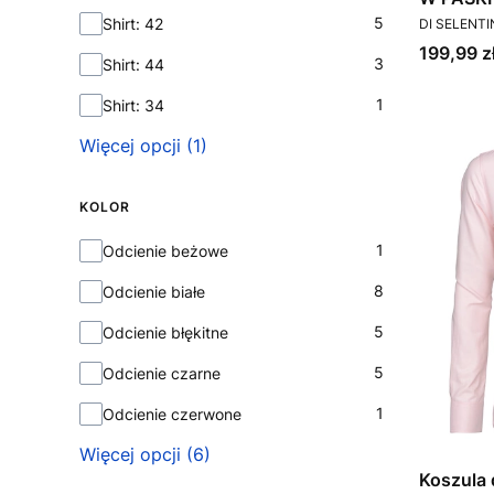
PRODUCEN
5
Shirt: 42
DI SELENT
Cena
199,99 z
3
Shirt: 44
1
Shirt: 34
Więcej opcji (1)
KOLOR
Kolor
1
Odcienie beżowe
8
Odcienie białe
5
Odcienie błękitne
5
Odcienie czarne
1
Odcienie czerwone
Więcej opcji (6)
Koszula