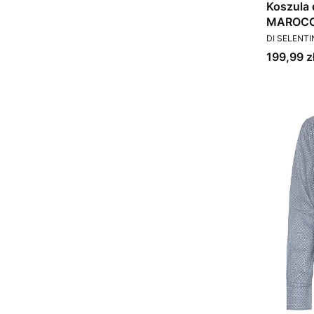
Koszula
MAROCC
PRODUCEN
DI SELENT
Cena
199,99 z