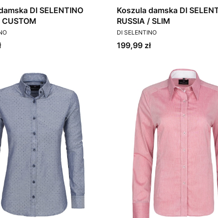
 damska DI SELENTINO
Koszula damska DI SELEN
/ CUSTOM
RUSSIA / SLIM
T
PRODUCENT
INO
DI SELENTINO
Cena
ł
199,99 zł