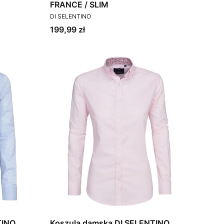
FRANCE / SLIM
PRODUCENT
DI SELENTINO
Cena
199,99 zł
TINO
Koszula damska DI SELENTINO