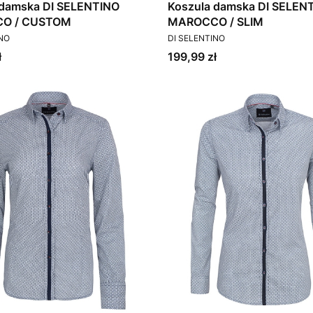
 damska DI SELENTINO
Koszula damska DI SELEN
O / CUSTOM
MAROCCO / SLIM
T
PRODUCENT
INO
DI SELENTINO
Cena
ł
199,99 zł