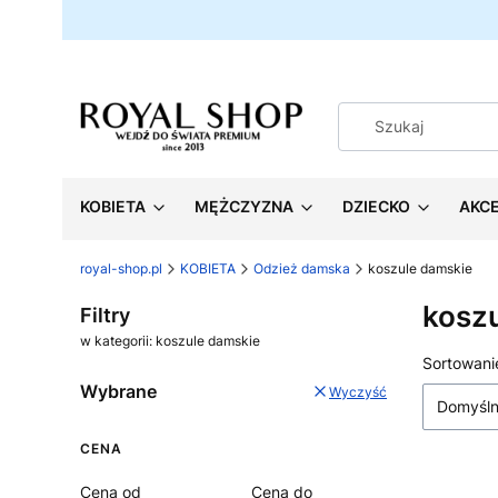
KOBIETA
MĘŻCZYZNA
DZIECKO
AKC
royal-shop.pl
KOBIETA
Odzież damska
koszule damskie
kosz
Filtry
w kategorii: koszule damskie
Lista
Sortowani
Wybrane
Wyczyść
Domyśl
CENA
Cena od
Cena do