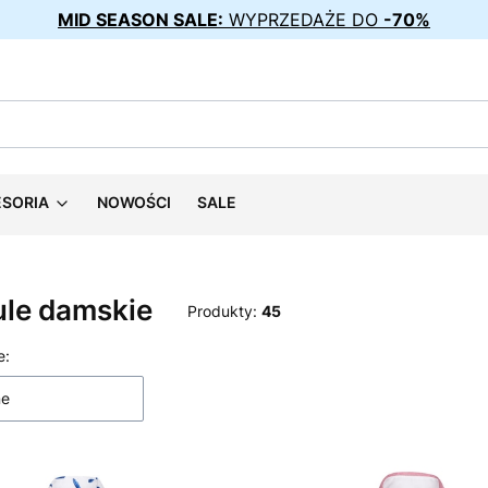
MID SEASON SALE:
WYPRZEDAŻE DO
-70%
ESORIA
NOWOŚCI
SALE
ule damskie
Produkty:
45
 produktów
e:
ne