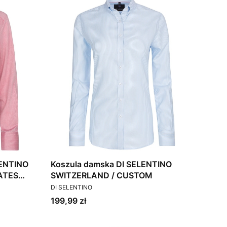
ENTINO
Koszula damska DI SELENTINO
ATES
SWITZERLAND / CUSTOM
PRODUCENT
DI SELENTINO
Cena
199,99 zł