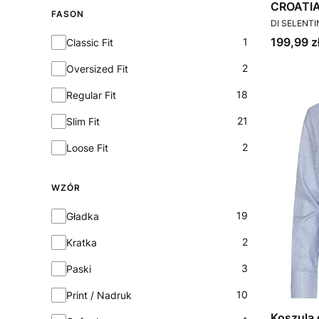
CROATIA
FASON
PRODUCEN
DI SELENT
Cena
Fason
199,99 z
1
Classic Fit
2
Oversized Fit
18
Regular Fit
21
Slim Fit
2
Loose Fit
WZÓR
Wzór
19
Gładka
2
Kratka
3
Paski
10
Print / Nadruk
Koszula