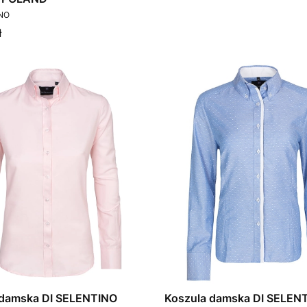
T
INO
ł
 damska DI SELENTINO
Koszula damska DI SELEN