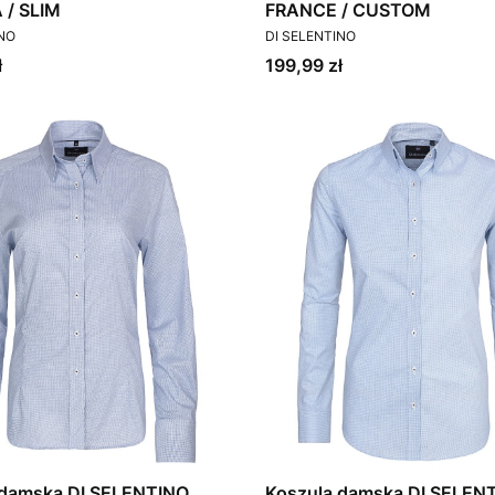
 / SLIM
FRANCE / CUSTOM
T
PRODUCENT
INO
DI SELENTINO
Cena
ł
199,99 zł
 damska DI SELENTINO
Koszula damska DI SELEN