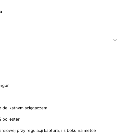
a
angur
e delikatnym ściągaczem
 poliester
rsiowej przy regulacji kaptura, i z boku na metce