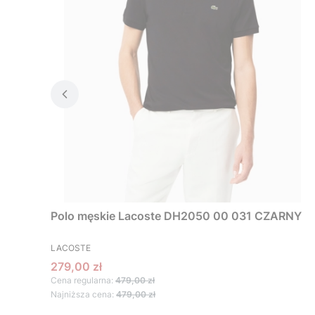
Polo męskie Lacoste DH2050 00 031 CZARNY
PRODUCENT
LACOSTE
Cena promocyjna
279,00 zł
Cena regularna:
479,00 zł
Najniższa cena:
479,00 zł