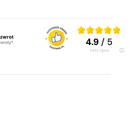
 zwrot
4.9
/ 5
wroty*
5432
opinii