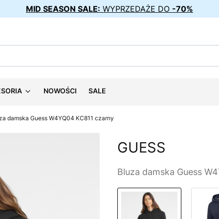
MID SEASON SALE:
WYPRZEDAŻE DO
-70%
ESORIA
NOWOŚCI
SALE
za damska Guess W4YQ04 KC811 czarny
GUESS
Bluza damska Guess W4