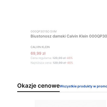
Kod produktu
000QP3015O SVM
Biustonosz damski Calvin Klein 000QP30
PRODUCENT
CALVIN KLEIN
Cena promocyjna
69,99 zł
Cena regularna:
129,99 zł
-46%
Najniższa cena:
129,99 zł
-46%
Okazje cenowe
Wszystkie produkty w promo