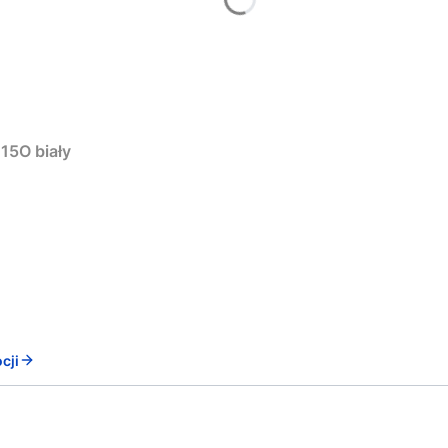
15O biały
cji