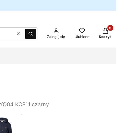
Produkty w kos
Wyczyść
Szukaj
Zaloguj się
Ulubione
Koszyk
YQ04 KC811 czarny