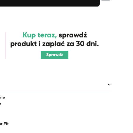
nie
e
r Fit