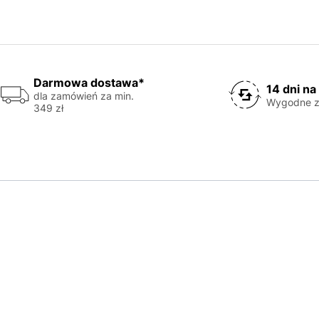
Darmowa dostawa*
14 dni na
dla zamówień za min.
Wygodne z
349 zł