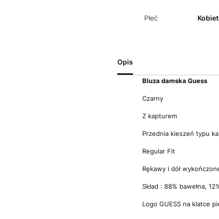
Płeć
Kobiet
Opis
Bluza d
amska Guess
Czarny
Z kapturem
Przednia kieszeń typu k
Regular Fit
Rękawy i dół wykończon
Skład : 88% bawełna, 12%
Logo GUESS na klatce pie