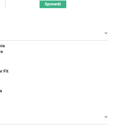
nie
we
r Fit
a