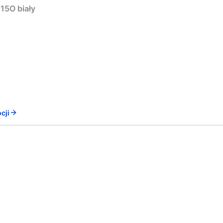
15O biały
cji