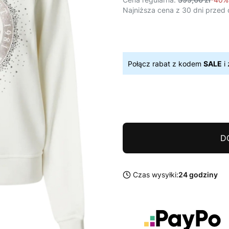
Najniższa cena z 30 dni przed 
Połącz rabat z kodem
SALE
i 
D
Czas wysyłki:
24 godziny