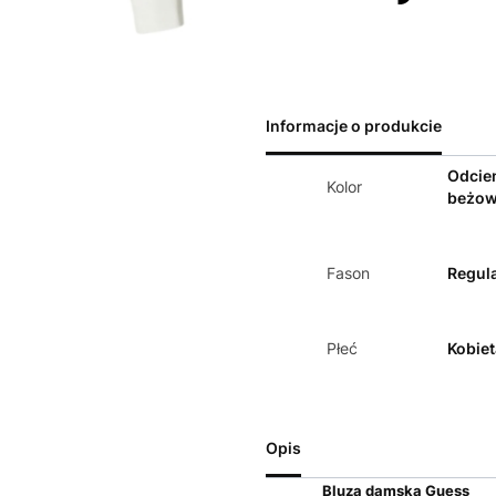
Informacje o produkcie
Odcie
Kolor
beżo
Fason
Regula
Płeć
Kobiet
Opis
Bluza d
amska Guess