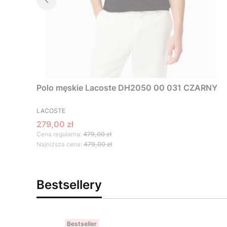
Polo męskie Lacoste DH2050 00 031 CZARNY
PRODUCENT
LACOSTE
Cena promocyjna
279,00 zł
Cena regularna:
479,00 zł
Najniższa cena:
479,00 zł
Bestsellery
Bestseller