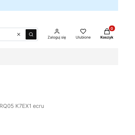
Produkty w kos
Wyczyść
Szukaj
Zaloguj się
Ulubione
Koszyk
RQ05 K7EX1 ecru