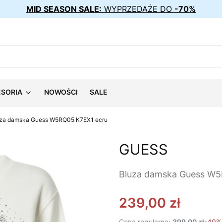
MID SEASON SALE:
WYPRZEDAŻE DO
-70%
ESORIA
NOWOŚCI
SALE
za damska Guess W5RQ05 K7EX1 ecru
GUESS
Bluza damska Guess W5
239,00 zł
Cena regularna:
399,00 zł
-40%