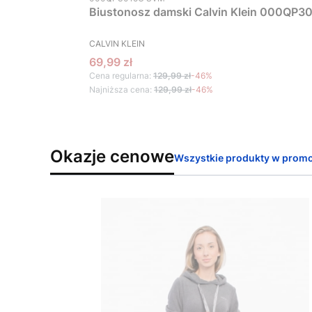
Biustonosz damski Calvin Klein 000QP30
PRODUCENT
CALVIN KLEIN
Cena promocyjna
69,99 zł
Cena regularna:
129,99 zł
-46%
Najniższa cena:
129,99 zł
-46%
Okazje cenowe
Wszystkie produkty w promo