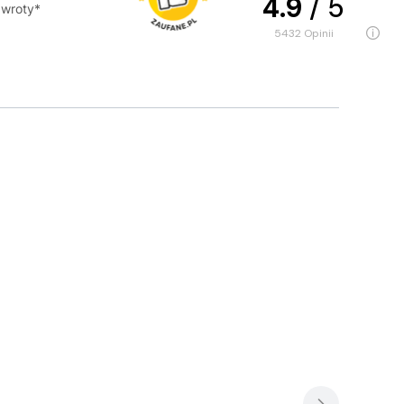
4.9
/ 5
wroty*
5432
opinii