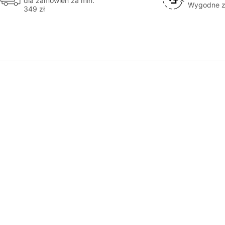
dla zamówień za min.
Wygodne z
349 zł