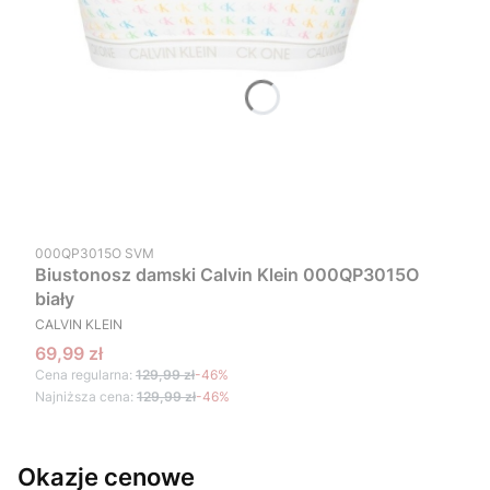
Kod produktu
000QP3015O SVM
Biustonosz damski Calvin Klein 000QP3015O
biały
PRODUCENT
CALVIN KLEIN
Cena promocyjna
69,99 zł
Cena regularna:
129,99 zł
-46%
Najniższa cena:
129,99 zł
-46%
Okazje cenowe