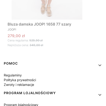
Bluza damska JOOP! 1658 77 szary
PRODUCENT
JOOP!
Cena promocyjna
279,00 zł
Cena regularna:
529,90 zł
Najniższa cena:
349,00 zł
Linki w stopce
POMOC
Regulaminy
Polityka prywatności
Zwroty i reklamacje
PROGRAM LOJALNOŚCIOWY
Program lojalnościowy