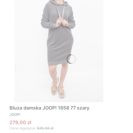
Bluza damska JOOP! 1658 77 szary
PRODUCENT
JOOP!
Cena promocyjna
279,00 zł
Cena regularna:
529,90 zł