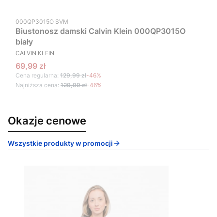
Kod produktu
000QP3015O SVM
Biustonosz damski Calvin Klein 000QP3015O
biały
PRODUCENT
CALVIN KLEIN
Cena promocyjna
69,99 zł
Cena regularna:
129,99 zł
-46%
Najniższa cena:
129,99 zł
-46%
Okazje cenowe
Wszystkie produkty w promocji