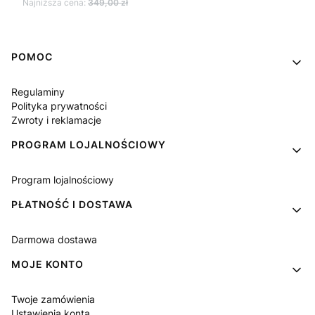
Najniższa cena:
349,00 zł
Linki w stopce
POMOC
Regulaminy
Polityka prywatności
Zwroty i reklamacje
PROGRAM LOJALNOŚCIOWY
Program lojalnościowy
PŁATNOŚĆ I DOSTAWA
Darmowa dostawa
MOJE KONTO
Twoje zamówienia
Ustawienia konta