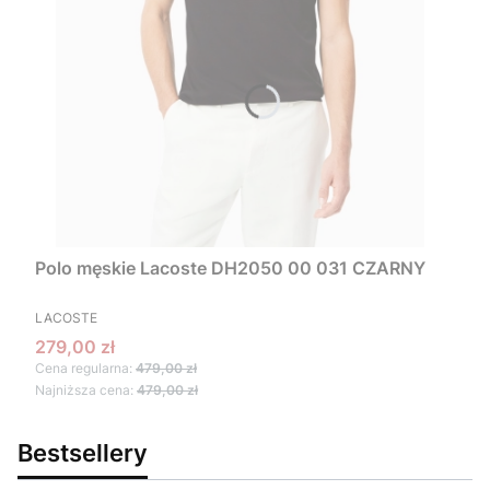
Polo męskie Lacoste DH2050 00 031 CZARNY
PRODUCENT
LACOSTE
Cena promocyjna
279,00 zł
Cena regularna:
479,00 zł
Najniższa cena:
479,00 zł
Bestsellery