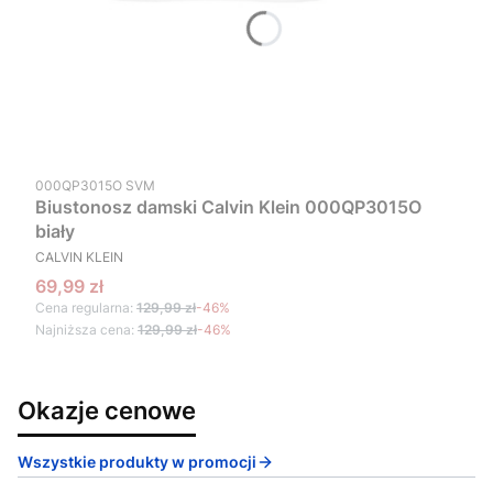
Kod produktu
000QP3015O SVM
Biustonosz damski Calvin Klein 000QP3015O
biały
PRODUCENT
CALVIN KLEIN
Cena promocyjna
69,99 zł
Cena regularna:
129,99 zł
-46%
Najniższa cena:
129,99 zł
-46%
Okazje cenowe
Wszystkie produkty w promocji