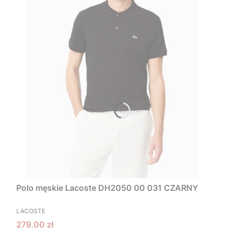
Polo męskie Lacoste DH2050 00 031 CZARNY
PRODUCENT
LACOSTE
Cena promocyjna
279,00 zł