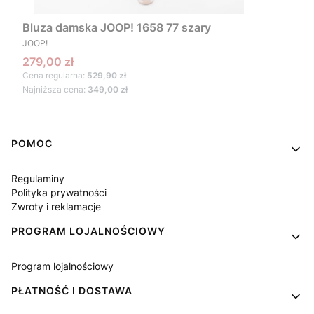
Bluza damska JOOP! 1658 77 szary
PRODUCENT
JOOP!
Cena promocyjna
279,00 zł
Cena regularna:
529,90 zł
Najniższa cena:
349,00 zł
Linki w stopce
POMOC
Regulaminy
Polityka prywatności
Zwroty i reklamacje
PROGRAM LOJALNOŚCIOWY
Program lojalnościowy
PŁATNOŚĆ I DOSTAWA