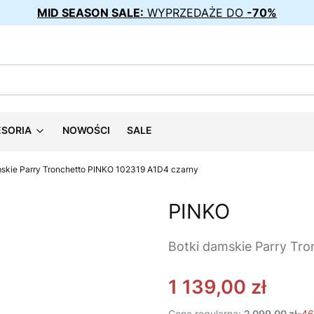
MID SEASON SALE:
WYPRZEDAŻE DO
-70%
ESORIA
NOWOŚCI
SALE
mskie Parry Tronchetto PINKO 102319 A1D4 czarny
PINKO
Botki damskie Parry Tr
1 139,00 zł
Cena regularna:
2 099,00 zł
-4