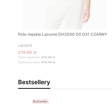
Polo męskie Lacoste DH2050 00 031 CZARNY
PRODUCENT
LACOSTE
Cena promocyjna
279,00 zł
Cena regularna:
479,00 zł
Najniższa cena:
479,00 zł
Bestsellery
Bestseller