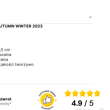
AUTUMN WINTER 2023
,5 cm
uralna
ralna
 jakości tworzywo
 zwrot
4.9
/ 5
wroty*