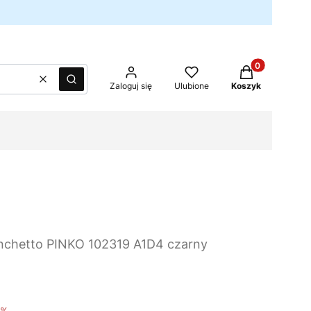
Produkty w kos
Wyczyść
Szukaj
Zaloguj się
Ulubione
Koszyk
onchetto PINKO 102319 A1D4 czarny
6%