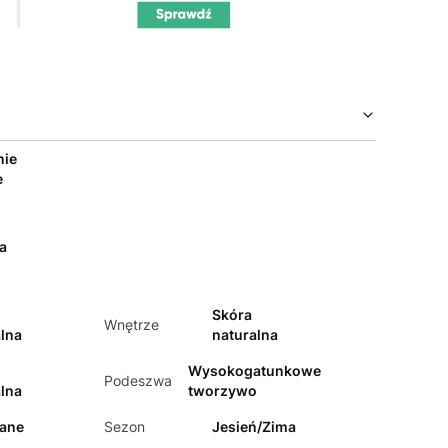
nie
e
a
Skóra
Wnętrze
lna
naturalna
Wysokogatunkowe
Podeszwa
lna
tworzywo
ane
Sezon
Jesień/Zima