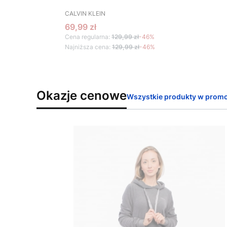
PRODUCENT
CALVIN KLEIN
Cena promocyjna
69,99 zł
Cena regularna:
129,99 zł
-46%
Najniższa cena:
129,99 zł
-46%
Okazje cenowe
Wszystkie produkty w promo