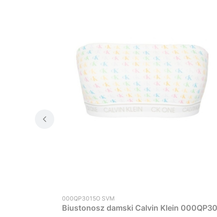
Kod produktu
000QP3015O SVM
Biustonosz damski Calvin Klein 000QP30