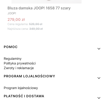
Bluza damska JOOP! 1658 77 szary
PRODUCENT
JOOP!
Cena promocyjna
279,00 zł
Cena regularna:
529,90 zł
Najniższa cena:
349,00 zł
Linki w stopce
POMOC
Regulaminy
Polityka prywatności
Zwroty i reklamacje
PROGRAM LOJALNOŚCIOWY
Program lojalnościowy
PŁATNOŚĆ I DOSTAWA