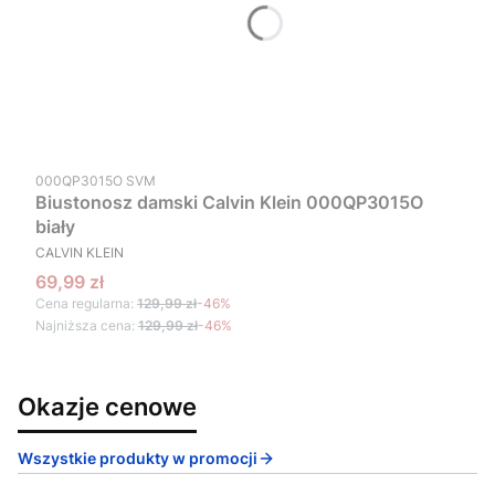
Kod produktu
000QP3015O SVM
Biustonosz damski Calvin Klein 000QP3015O
biały
PRODUCENT
CALVIN KLEIN
Cena promocyjna
69,99 zł
Cena regularna:
129,99 zł
-46%
Najniższa cena:
129,99 zł
-46%
Okazje cenowe
Wszystkie produkty w promocji