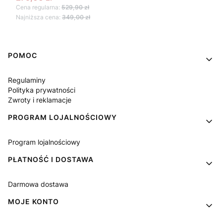
Cena regularna:
529,90 zł
Najniższa cena:
349,00 zł
Linki w stopce
POMOC
Regulaminy
Polityka prywatności
Zwroty i reklamacje
PROGRAM LOJALNOŚCIOWY
Program lojalnościowy
PŁATNOŚĆ I DOSTAWA
Darmowa dostawa
MOJE KONTO