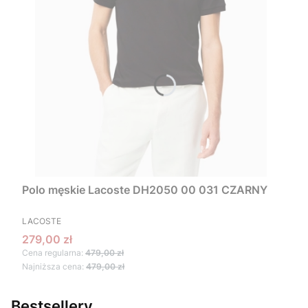
Polo męskie Lacoste DH2050 00 031 CZARNY
PRODUCENT
LACOSTE
Cena promocyjna
279,00 zł
Cena regularna:
479,00 zł
Najniższa cena:
479,00 zł
Bestsellery