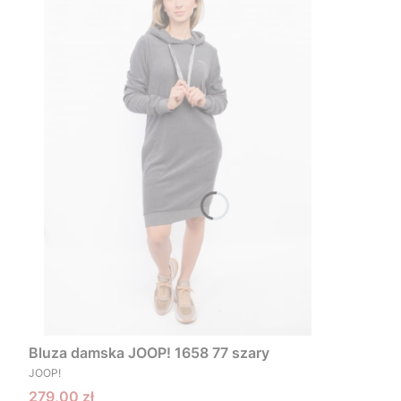
Bluza damska JOOP! 1658 77 szary
PRODUCENT
JOOP!
Cena promocyjna
279,00 zł