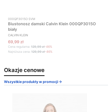
Kod produktu
000QP3015O SVM
Biustonosz damski Calvin Klein 000QP3015O
biały
PRODUCENT
CALVIN KLEIN
Cena promocyjna
69,99 zł
Cena regularna:
129,99 zł
-46%
Najniższa cena:
129,99 zł
-46%
Okazje cenowe
Wszystkie produkty w promocji