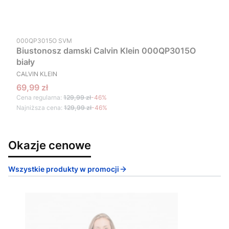
Kod produktu
000QP3015O SVM
Biustonosz damski Calvin Klein 000QP3015O
biały
PRODUCENT
CALVIN KLEIN
Cena promocyjna
69,99 zł
Cena regularna:
129,99 zł
-46%
Najniższa cena:
129,99 zł
-46%
Okazje cenowe
Wszystkie produkty w promocji