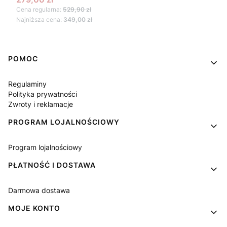
Cena regularna:
529,90 zł
Najniższa cena:
349,00 zł
Linki w stopce
POMOC
Regulaminy
Polityka prywatności
Zwroty i reklamacje
PROGRAM LOJALNOŚCIOWY
Program lojalnościowy
PŁATNOŚĆ I DOSTAWA
Darmowa dostawa
MOJE KONTO