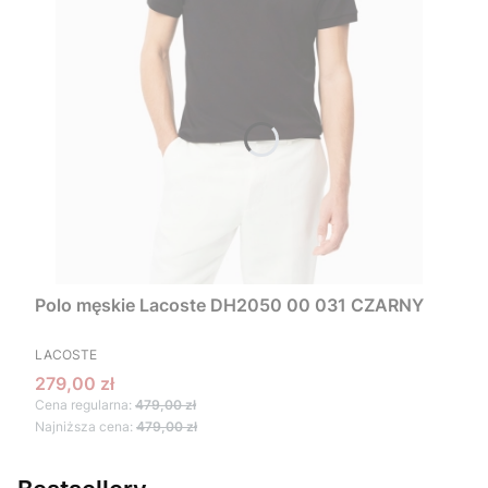
Polo męskie Lacoste DH2050 00 031 CZARNY
PRODUCENT
LACOSTE
Cena promocyjna
279,00 zł
Cena regularna:
479,00 zł
Najniższa cena:
479,00 zł