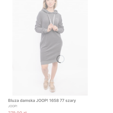
Bluza damska JOOP! 1658 77 szary
PRODUCENT
JOOP!
Cena promocyjna
279,00 zł