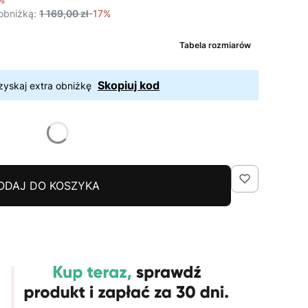
obniżką:
1 169,00 zł
-17%
Tabela rozmiarów
Skopiuj kod
zyskaj extra obniżkę
ODAJ DO KOSZYKA