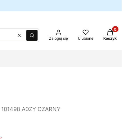
Produkty w kos
Wyczyść
Szukaj
Zaloguj się
Ulubione
Koszyk
 101498 A0ZY CZARNY
%