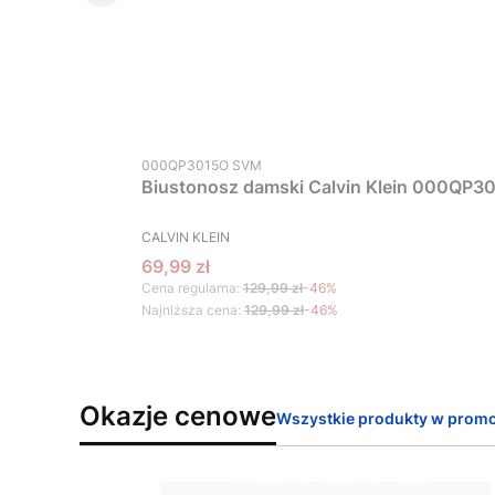
Kod produktu
000QP3015O SVM
Biustonosz damski Calvin Klein 000QP30
PRODUCENT
CALVIN KLEIN
Cena promocyjna
69,99 zł
Cena regularna:
129,99 zł
-46%
Najniższa cena:
129,99 zł
-46%
Okazje cenowe
Wszystkie produkty w promo