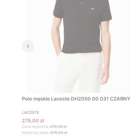
Polo męskie Lacoste DH2050 00 031 CZARNY
PRODUCENT
LACOSTE
Cena promocyjna
279,00 zł
Cena regularna:
479,00 zł
Najniższa cena:
479,00 zł