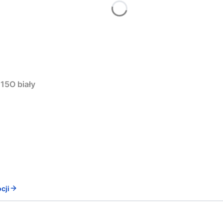
15O biały
cji