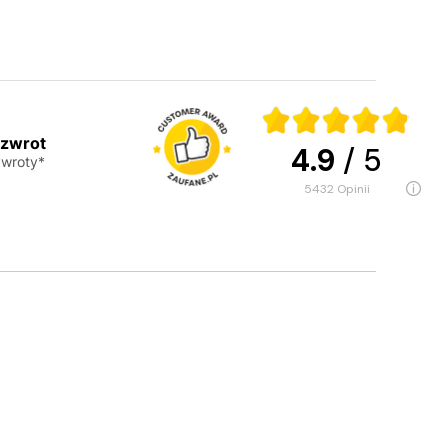
 zwrot
4.9
/ 5
wroty*
5432
opinii