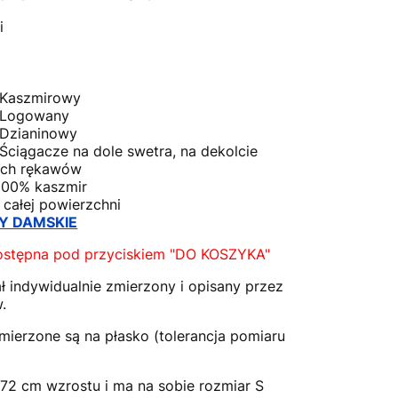
i
 Kaszmirowy
 Logowany
 Dzianinowy
ciągacze na dole swetra, na dekolcie
ach rękawów
100% kaszmir
 całej powierzchni
Y DAMSKIE
ostępna pod przyciskiem "DO KOSZYKA"
ł indywidualnie zmierzony i opisany przez
.
mierzone są na płasko (tolerancja pomiaru
72 cm wzrostu i ma na sobie rozmiar S