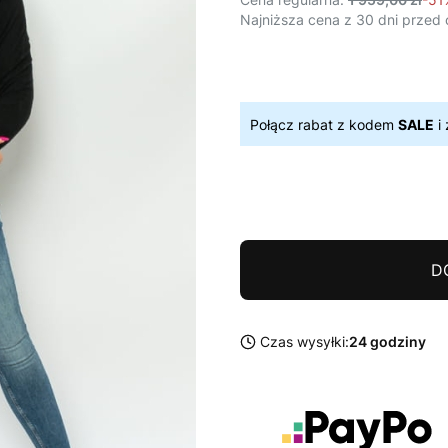
Najniższa cena z 30 dni przed 
Połącz rabat z kodem
SALE
i 
D
Czas wysyłki:
24 godziny