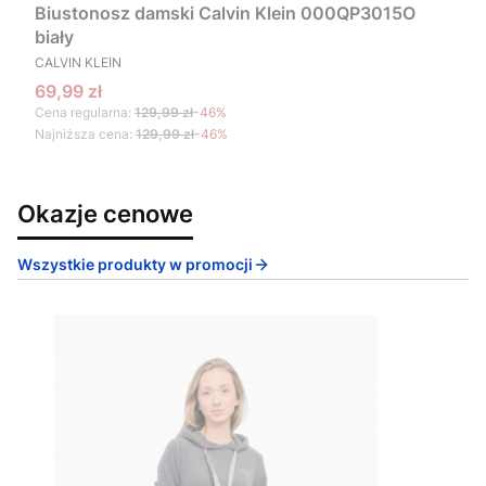
Biustonosz damski Calvin Klein 000QP3015O
biały
PRODUCENT
CALVIN KLEIN
Cena promocyjna
69,99 zł
Cena regularna:
129,99 zł
-46%
Najniższa cena:
129,99 zł
-46%
Okazje cenowe
Wszystkie produkty w promocji