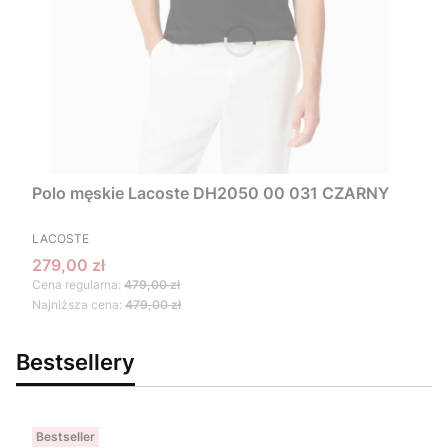
Polo męskie Lacoste DH2050 00 031 CZARNY
PRODUCENT
LACOSTE
Cena promocyjna
279,00 zł
Cena regularna:
479,00 zł
Najniższa cena:
479,00 zł
Bestsellery
Bestseller