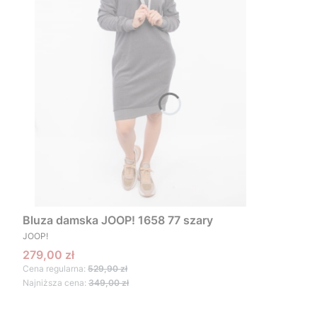
Bluza damska JOOP! 1658 77 szary
PRODUCENT
JOOP!
Cena promocyjna
279,00 zł
Cena regularna:
529,90 zł
Najniższa cena:
349,00 zł