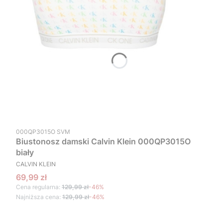
Kod produktu
000QP3015O SVM
Biustonosz damski Calvin Klein 000QP3015O
biały
PRODUCENT
CALVIN KLEIN
Cena promocyjna
69,99 zł
Cena regularna:
129,99 zł
-46%
Najniższa cena:
129,99 zł
-46%