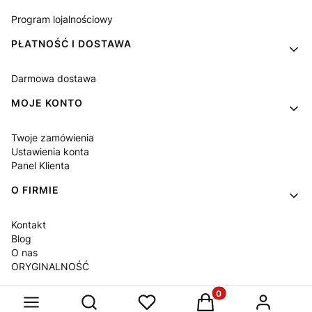
Program lojalnościowy
PŁATNOŚĆ I DOSTAWA
Darmowa dostawa
MOJE KONTO
Twoje zamówienia
Ustawienia konta
Panel Klienta
O FIRMIE
Kontakt
Blog
O nas
ORYGINALNOŚĆ
Produkty w koszyku: 
Otwórz wyszukiwarkę
Sklep internetowy
Shoper Premium