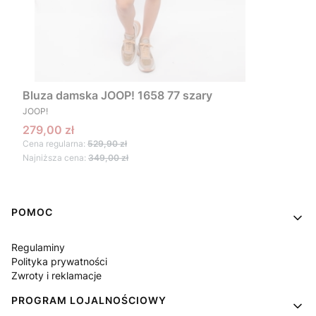
Bluza damska JOOP! 1658 77 szary
PRODUCENT
JOOP!
Cena promocyjna
279,00 zł
Cena regularna:
529,90 zł
Najniższa cena:
349,00 zł
Linki w stopce
POMOC
Regulaminy
Polityka prywatności
Zwroty i reklamacje
PROGRAM LOJALNOŚCIOWY