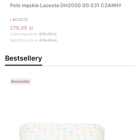
Polo męskie Lacoste DH2050 00 031 CZARNY
PRODUCENT
LACOSTE
Cena promocyjna
279,00 zł
Cena regularna:
479,00 zł
Najniższa cena:
479,00 zł
Bestsellery
Bestseller