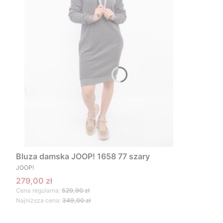
Bluza damska JOOP! 1658 77 szary
PRODUCENT
JOOP!
Cena promocyjna
279,00 zł
Cena regularna:
529,90 zł
Najniższa cena:
349,00 zł