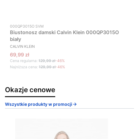
Kod produktu
000QP3015O SVM
Biustonosz damski Calvin Klein 000QP3015O
biały
PRODUCENT
CALVIN KLEIN
Cena promocyjna
69,99 zł
Cena regularna:
129,99 zł
-46%
Najniższa cena:
129,99 zł
-46%
Okazje cenowe
Wszystkie produkty w promocji