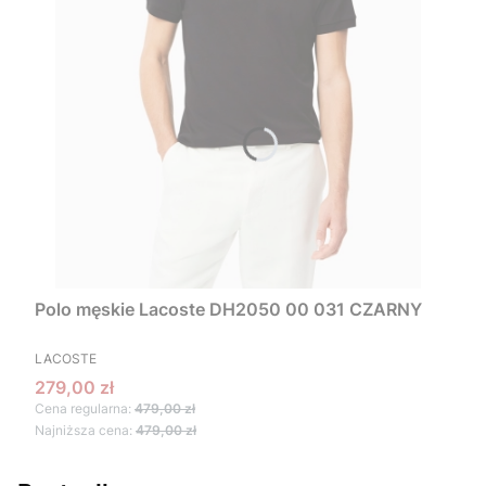
Polo męskie Lacoste DH2050 00 031 CZARNY
PRODUCENT
LACOSTE
Cena promocyjna
279,00 zł
Cena regularna:
479,00 zł
Najniższa cena:
479,00 zł