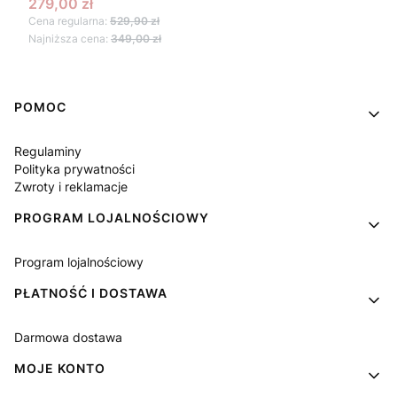
Cena promocyjna
279,00 zł
Cena regularna:
529,90 zł
Najniższa cena:
349,00 zł
Linki w stopce
POMOC
Regulaminy
Polityka prywatności
Zwroty i reklamacje
PROGRAM LOJALNOŚCIOWY
Program lojalnościowy
PŁATNOŚĆ I DOSTAWA
Darmowa dostawa
MOJE KONTO