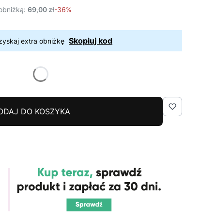
obniżką:
69,00 zł
-36%
Skopiuj kod
zyskaj extra obniżkę
ODAJ DO KOSZYKA