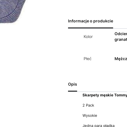
Informacje o produkcie
Odcie
Kolor
grana
Płeć
Mężcz
Opis
Skarpety męskie Tommy 
2 Pack
Wysokie
Jedna para gładka