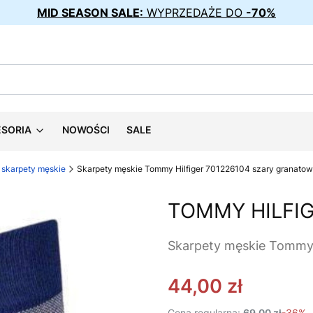
MID SEASON SALE:
WYPRZEDAŻE DO
-70%
ESORIA
NOWOŚCI
SALE
skarpety męskie
Skarpety męskie Tommy Hilfiger 701226104 szary granato
TOMMY HILFI
Skarpety męskie Tommy 
44,00 zł
Cena regularna:
69,00 zł
-36%