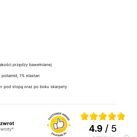
akości przędzy bawełnianej
poliamid, 1% elastan
er pod stopą oraz po boku skarpety
 zwrot
4.9
/ 5
wroty*