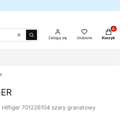
Produkty w kos
Wyczyść
Szukaj
Zaloguj się
Ulubione
Koszyk
wy
GER
Hilfiger 701226104 szary granatowy