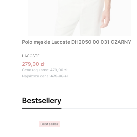
Polo męskie Lacoste DH2050 00 031 CZARNY
PRODUCENT
LACOSTE
Cena promocyjna
279,00 zł
Cena regularna:
479,00 zł
Najniższa cena:
479,00 zł
Bestsellery
Bestseller