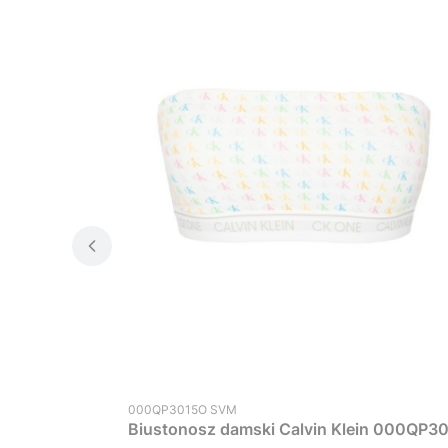
Kod produktu
000QP3015O SVM
Biustonosz damski Calvin Klein 000QP30