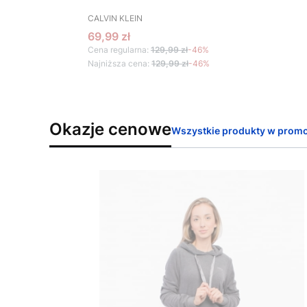
PRODUCENT
CALVIN KLEIN
Cena promocyjna
69,99 zł
Cena regularna:
129,99 zł
-46%
Najniższa cena:
129,99 zł
-46%
Okazje cenowe
Wszystkie produkty w promo