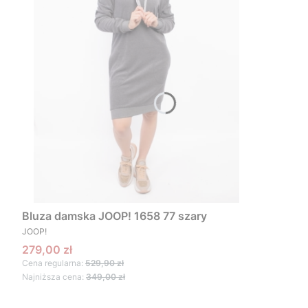
Bluza damska JOOP! 1658 77 szary
PRODUCENT
JOOP!
Cena promocyjna
279,00 zł
Cena regularna:
529,90 zł
Najniższa cena:
349,00 zł