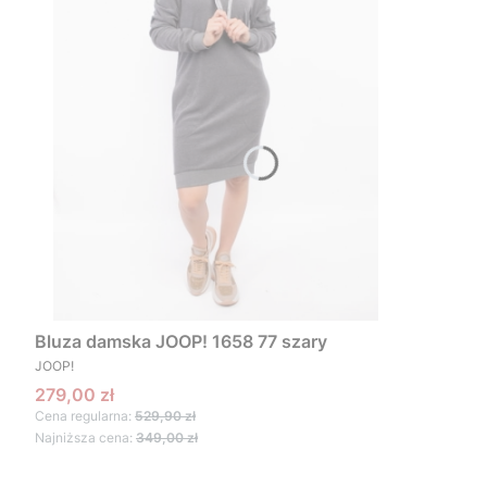
Bluza damska JOOP! 1658 77 szary
PRODUCENT
JOOP!
Cena promocyjna
279,00 zł
Cena regularna:
529,90 zł
Najniższa cena:
349,00 zł