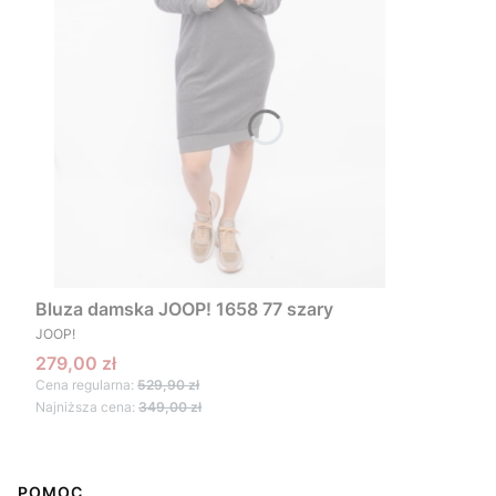
Bluza damska JOOP! 1658 77 szary
PRODUCENT
JOOP!
Cena promocyjna
279,00 zł
Cena regularna:
529,90 zł
Najniższa cena:
349,00 zł
Linki w stopce
POMOC