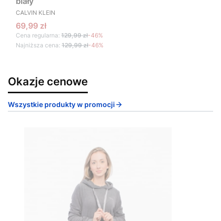
biały
PRODUCENT
CALVIN KLEIN
Cena promocyjna
69,99 zł
Cena regularna:
129,99 zł
-46%
Najniższa cena:
129,99 zł
-46%
Okazje cenowe
Wszystkie produkty w promocji