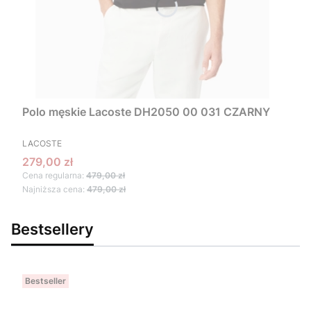
Polo męskie Lacoste DH2050 00 031 CZARNY
PRODUCENT
LACOSTE
Cena promocyjna
279,00 zł
Cena regularna:
479,00 zł
Najniższa cena:
479,00 zł
Bestsellery
Bestseller