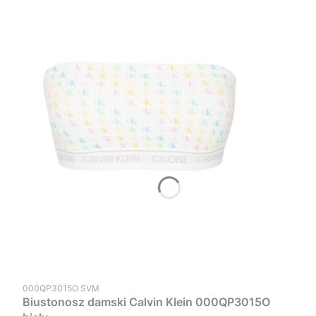
Kod produktu
000QP3015O SVM
Biustonosz damski Calvin Klein 000QP3015O