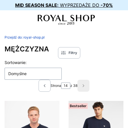
MID SEASON SALE:
WYPRZEDAŻE DO
-70%
Przejdź do:
royal-shop.pl
MĘŻCZYZNA
Filtry
Lista produktów
Sortowanie:
Domyślne
Strona
z 38
Poprzednie produkty
Następne produkty
Bestseller