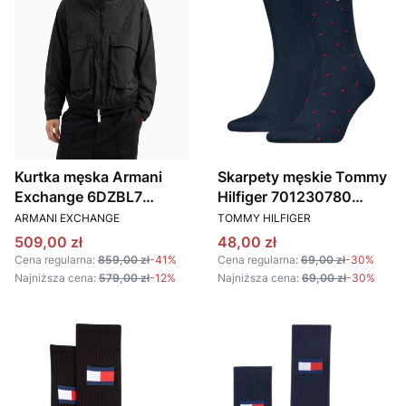
Kurtka męska Armani
Skarpety męskie Tommy
Exchange 6DZBL7
Hilfiger 701230780
PRODUCENT
PRODUCENT
ZN5HZ czarny
granatowy
ARMANI EXCHANGE
TOMMY HILFIGER
Cena promocyjna
Cena promocyjna
509,00 zł
48,00 zł
Cena regularna:
859,00 zł
-41%
Cena regularna:
69,00 zł
-30%
Najniższa cena:
579,00 zł
-12%
Najniższa cena:
69,00 zł
-30%