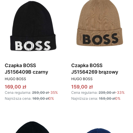
Czapka BOSS
Czapka BOSS
J5156409B czarny
J51564269 brązowy
PRODUCENT
PRODUCENT
HUGO BOSS
HUGO BOSS
Cena promocyjna
Cena promocyjna
169,00 zł
159,00 zł
Cena regularna:
259,00 zł
-35%
Cena regularna:
239,00 zł
-33%
Najniższa cena:
169,00 zł
0%
Najniższa cena:
159,00 zł
0%