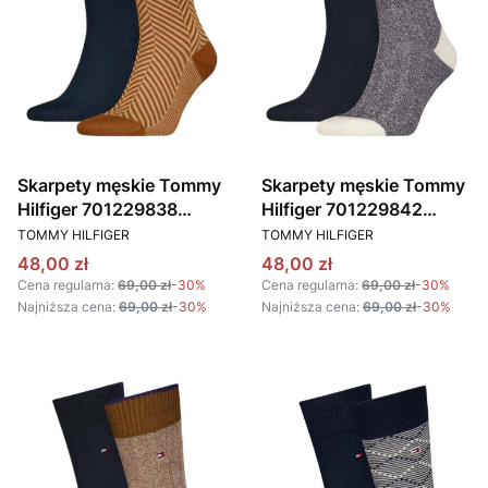
Skarpety męskie Tommy
Skarpety męskie Tommy
Hilfiger 701229838
Hilfiger 701229842
PRODUCENT
PRODUCENT
granatowy brązowy
granatowy
TOMMY HILFIGER
TOMMY HILFIGER
Cena promocyjna
Cena promocyjna
48,00 zł
48,00 zł
Cena regularna:
69,00 zł
-30%
Cena regularna:
69,00 zł
-30%
Najniższa cena:
69,00 zł
-30%
Najniższa cena:
69,00 zł
-30%