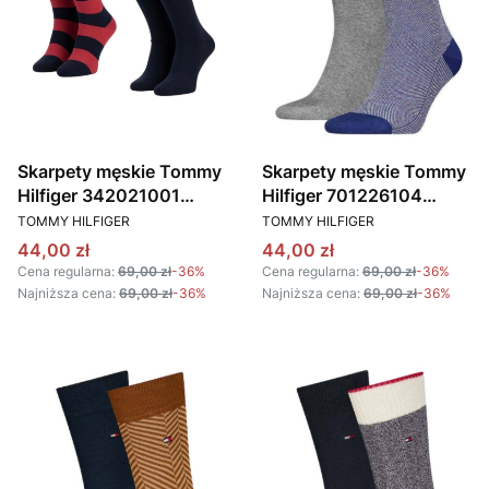
Skarpety męskie Tommy
Skarpety męskie Tommy
Hilfiger 342021001
Hilfiger 701226104
PRODUCENT
PRODUCENT
granatowy czerwony
szary granatowy
TOMMY HILFIGER
TOMMY HILFIGER
Cena promocyjna
Cena promocyjna
44,00 zł
44,00 zł
Cena regularna:
69,00 zł
-36%
Cena regularna:
69,00 zł
-36%
Najniższa cena:
69,00 zł
-36%
Najniższa cena:
69,00 zł
-36%