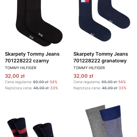
Skarpety Tommy Jeans
Skarpety Tommy Jeans
701228222 czarny
701228222 granatowy
PRODUCENT
PRODUCENT
TOMMY HILFIGER
TOMMY HILFIGER
Cena promocyjna
Cena promocyjna
32,00 zł
32,00 zł
Cena regularna:
69,00 zł
-54%
Cena regularna:
69,00 zł
-54%
Najniższa cena:
48,00 zł
-33%
Najniższa cena:
48,00 zł
-33%