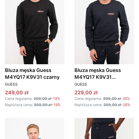
Bluza męska Guess
Bluza męska Guess
M4YQ17 K9V31 czarny
M4YQ17 K9V31
PRODUCENT
PRODUCENT
granatowy
GUESS
GUESS
Cena promocyjna
Cena promocyjna
249,00 zł
229,00 zł
Cena regularna:
309,00 zł
-19%
Cena regularna:
309,00 zł
-26%
Najniższa cena:
309,00 zł
-19%
Najniższa cena:
309,00 zł
-26%