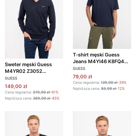
T-shirt męski Guess
Jeans M4YI46 K8FQ4
Sweter męski Guess
PRODUCENT
granatowy
GUESS
M4YR02 Z3052
Cena promocyjna
79,00 zł
PRODUCENT
granatowy
GUESS
Cena regularna:
129,00 zł
-39%
Cena promocyjna
149,00 zł
Najniższa cena:
89,99 zł
-12%
Cena regularna:
379,99 zł
-61%
Najniższa cena:
269,00 zł
-45%