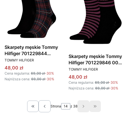
Skarpety męskie Tommy
Hilfiger 701229844
Skarpety męskie Tommy
PRODUCENT
czarny
TOMMY HILFIGER
Hilfiger 701229846 001
Cena promocyjna
48,00 zł
PRODUCENT
czarny
TOMMY HILFIGER
Cena regularna:
69,00 zł
-30%
Cena promocyjna
48,00 zł
Najniższa cena:
69,00 zł
-30%
Cena regularna:
69,00 zł
-30%
Najniższa cena:
69,00 zł
-30%
Strona
z 38
Wróć do pierwszej strony z produktami
Przejdź do ostat