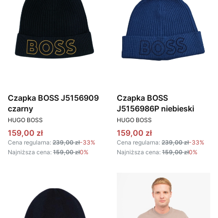
Czapka BOSS J5156909
Czapka BOSS
czarny
J5156986P niebieski
PRODUCENT
PRODUCENT
HUGO BOSS
HUGO BOSS
Cena promocyjna
Cena promocyjna
159,00 zł
159,00 zł
Cena regularna:
239,00 zł
-33%
Cena regularna:
239,00 zł
-33%
Najniższa cena:
159,00 zł
0%
Najniższa cena:
159,00 zł
0%