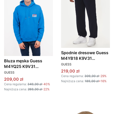
Spodnie dresowe Guess
M4YB18 K9V31
Bluza męska Guess
PRODUCENT
granatowy
GUESS
M4YQ25 K9V31
Cena promocyjna
219,00 zł
PRODUCENT
niebieski
GUESS
Cena regularna:
309,00 zł
-29%
Cena promocyjna
209,00 zł
Najniższa cena:
189,00 zł
+16%
Cena regularna:
349,00 zł
-40%
Najniższa cena:
269,00 zł
-22%