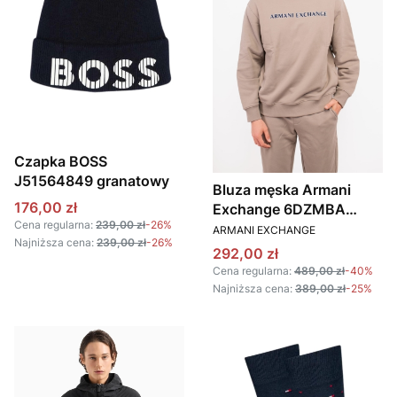
Czapka BOSS
J51564849 granatowy
Bluza męska Armani
Cena promocyjna
176,00 zł
Exchange 6DZMBA
Cena regularna:
239,00 zł
-26%
PRODUCENT
ZJADZ brązowy
ARMANI EXCHANGE
Najniższa cena:
239,00 zł
-26%
Cena promocyjna
292,00 zł
Cena regularna:
489,00 zł
-40%
Najniższa cena:
389,00 zł
-25%