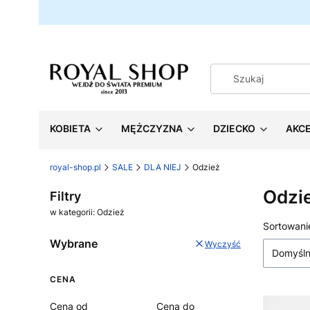
KOBIETA
MĘŻCZYZNA
DZIECKO
AKC
royal-shop.pl
SALE
DLA NIEJ
Odzież
Odzi
Filtry
w kategorii: Odzież
Lista
Sortowani
Wybrane
Wyczyść
Domyśl
CENA
Cena od
Cena do