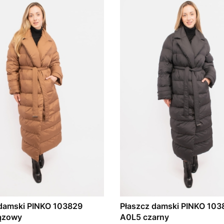
 damski PINKO 103829
Płaszcz damski PINKO 103
ązowy
A0L5 czarny