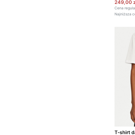
Cena pr
249,00 z
Cena regula
Najniższa c
T-shirt 