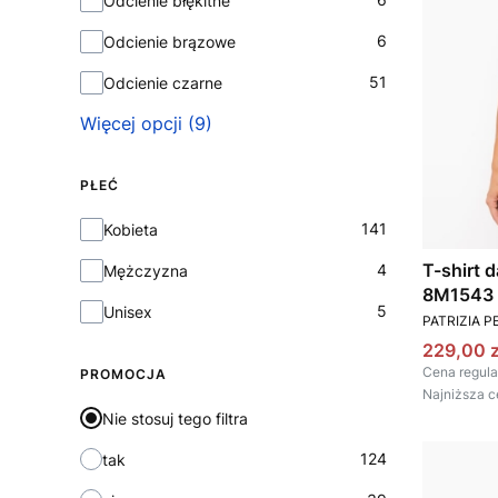
Odcienie błękitne
6
Odcienie brązowe
51
Odcienie czarne
Więcej opcji (9)
PŁEĆ
Płeć
141
Kobieta
T-shirt 
4
Mężczyzna
8M1543 
5
Unisex
PRODUCEN
PATRIZIA P
Cena pr
229,00 z
Cena regula
PROMOCJA
Najniższa c
Nie stosuj tego filtra
124
tak