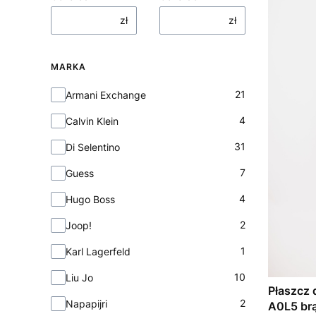
zł
zł
MARKA
Marka
21
Armani Exchange
4
Calvin Klein
31
Di Selentino
7
Guess
4
Hugo Boss
2
Joop!
1
Karl Lagerfeld
10
Liu Jo
Płaszcz
2
Napapijri
A0L5 br