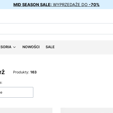
MID SEASON SALE:
WYPRZEDAŻE DO
-70%
ESORIA
NOWOŚCI
SALE
eż
Produkty:
163
 produktów
e:
ne