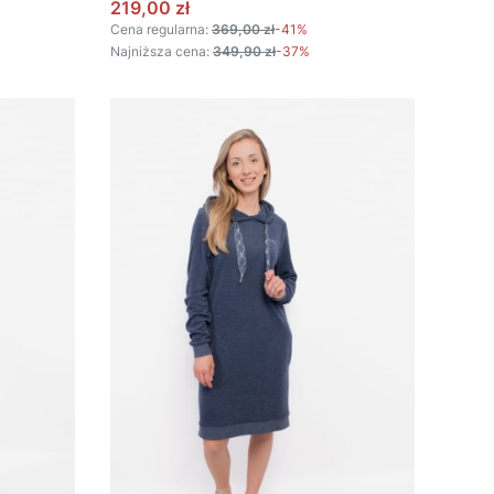
Cena promocyjna
219,00 zł
Cena regularna:
369,00 zł
-41%
Najniższa cena:
349,90 zł
-37%