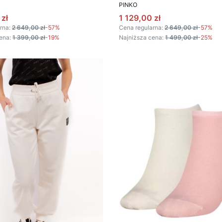
T
PRODUCENT
PINKO
omocyjna
Cena promocyjna
 zł
1 129,00 zł
rna:
2 649,00 zł
-57%
Cena regularna:
2 649,00 zł
-57%
ena:
1 399,00 zł
-19%
Najniższa cena:
1 499,00 zł
-25%