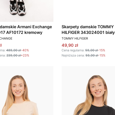
 damskie Armani Exchange
Skarpety damskie TOMMY
7 AF10172 kremowy
HILFIGER 343024001 biały
T
PRODUCENT
XCHANGE
TOMMY HILFIGER
omocyjna
Cena promocyjna
ł
49,90 zł
rna:
489,00 zł
-40%
Cena regularna:
59,00 zł
-15%
ena:
239,00 zł
+23%
Najniższa cena:
59,00 zł
-15%