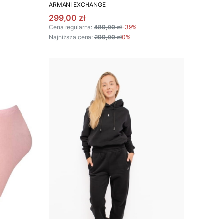
PRODUCENT
ARMANI EXCHANGE
Cena promocyjna
299,00 zł
Cena regularna:
489,00 zł
-39%
Najniższa cena:
299,00 zł
0%