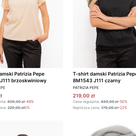
damski Patrizia Pepe
T-shirt damski Patrizia Pep
J111 brzoskwiniowy
8M1543 J111 czarny
T
PRODUCENT
EPE
PATRIZIA PEPE
omocyjna
Cena promocyjna
ł
219,00 zł
rna:
439,00 zł
-48%
Cena regularna:
439,00 zł
-50%
ena:
229,00 zł
0%
Najniższa cena:
179,00 zł
+22%