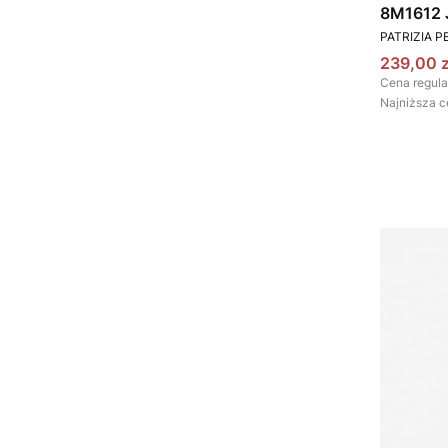
8M1612 
PRODUCEN
PATRIZIA P
Cena pr
239,00 z
Cena regula
Najniższa c