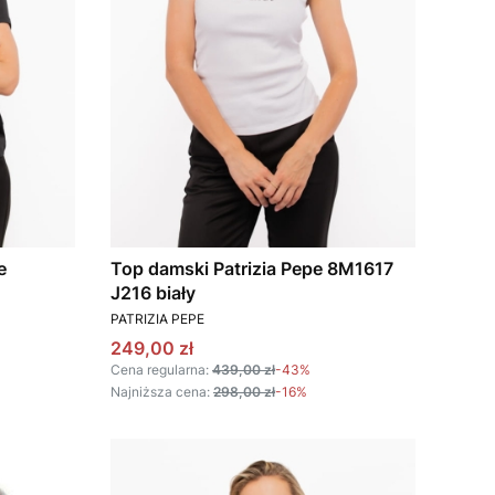
e
Top damski Patrizia Pepe 8M1617
J216 biały
PRODUCENT
PATRIZIA PEPE
Cena promocyjna
249,00 zł
Cena regularna:
439,00 zł
-43%
Najniższa cena:
298,00 zł
-16%