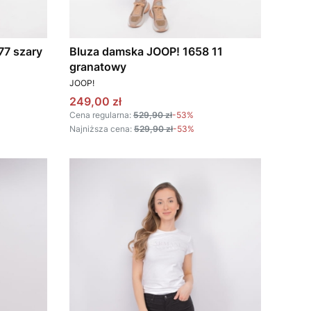
77 szary
Bluza damska JOOP! 1658 11
granatowy
PRODUCENT
JOOP!
Cena promocyjna
249,00 zł
Cena regularna:
529,90 zł
-53%
Najniższa cena:
529,90 zł
-53%