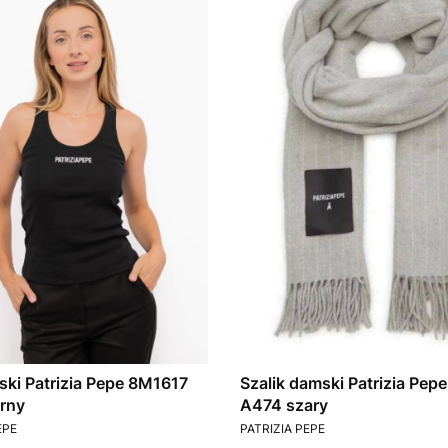
ki Patrizia Pepe 8M1617
Szalik damski Patrizia Pep
rny
A474 szary
T
PRODUCENT
EPE
PATRIZIA PEPE