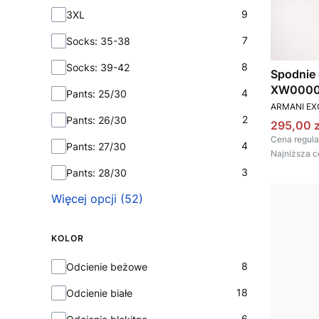
9
3XL
7
Socks: 35-38
8
Socks: 39-42
Spodnie
XW00001
4
Pants: 25/30
PRODUCEN
ARMANI E
2
Pants: 26/30
Cena pr
295,00 z
Cena regula
4
Pants: 27/30
Najniższa c
3
Pants: 28/30
Więcej opcji (52)
KOLOR
Kolor
8
Odcienie beżowe
18
Odcienie białe
6