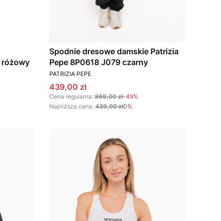
Spodnie dresowe damskie Patrizia
 różowy
Pepe 8P0618 J079 czarny
PRODUCENT
PATRIZIA PEPE
Cena promocyjna
439,00 zł
Cena regularna:
869,00 zł
-49%
Najniższa cena:
439,00 zł
0%