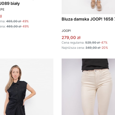
J089 biały
T
EPE
omocyjna
ł
Bluza damska JOOP! 1658 
rna:
469,00 zł
-49%
ena:
469,00 zł
-49%
PRODUCENT
JOOP!
Cena promocyjna
279,00 zł
Cena regularna:
529,90 zł
-47%
Najniższa cena:
349,00 zł
-20%