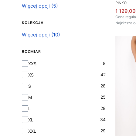
PRODUCEN
PINKO
Więcej opcji (5)
Cena pr
1 129,00
Cena regula
KOLEKCJA
Najniższa c
Kolekcja
Więcej opcji (10)
ROZMIAR
Rozmiar
8
XXS
42
XS
28
S
25
M
28
L
34
XL
29
XXL