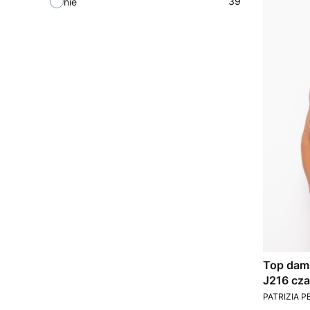
39
nie
Top dams
J216 cza
PRODUCEN
PATRIZIA P