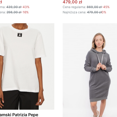
omocyjna
Cena promocyjna
ł
479,00 zł
rna:
439,00 zł
-43%
Cena regularna:
869,00 zł
-45%
ena:
298,00 zł
-16%
Najniższa cena:
479,00 zł
0%
damski Patrizia Pepe