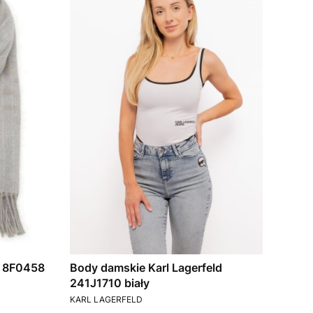
e 8F0458
Body damskie Karl Lagerfeld
241J1710 biały
PRODUCENT
KARL LAGERFELD