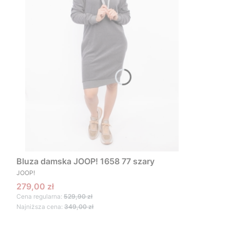
Bluza damska JOOP! 1658 77 szary
PRODUCENT
JOOP!
Cena promocyjna
279,00 zł
Cena regularna:
529,90 zł
Najniższa cena:
349,00 zł