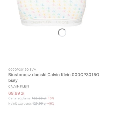
Kod produktu
000QP3015O SVM
Biustonosz damski Calvin Klein 000QP3015O
biały
PRODUCENT
CALVIN KLEIN
Cena promocyjna
69,99 zł
Cena regularna:
129,99 zł
-46%
Najniższa cena:
129,99 zł
-46%