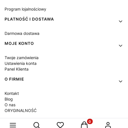
Program lojalnościowy
PŁATNOŚĆ I DOSTAWA
Darmowa dostawa
MOJE KONTO
Twoje zamówienia
Ustawienia konta
Panel Klienta
O FIRMIE
Kontakt
Blog
O nas
ORYGINALNOŚĆ
Produkty w koszyku: 
Otwórz wyszukiwarkę
Sklep internetowy
Shoper Premium