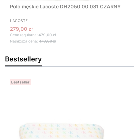
Polo męskie Lacoste DH2050 00 031 CZARNY
PRODUCENT
LACOSTE
Cena promocyjna
279,00 zł
Cena regularna:
479,00 zł
Najniższa cena:
479,00 zł
Bestsellery
Bestseller