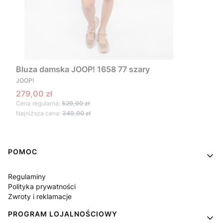
Bluza damska JOOP! 1658 77 szary
PRODUCENT
JOOP!
Cena promocyjna
279,00 zł
Cena regularna:
529,90 zł
Najniższa cena:
349,00 zł
Linki w stopce
POMOC
Regulaminy
Polityka prywatności
Zwroty i reklamacje
PROGRAM LOJALNOŚCIOWY