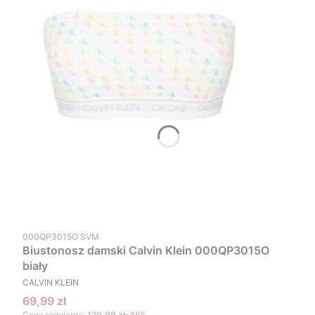
Kod produktu
000QP3015O SVM
Biustonosz damski Calvin Klein 000QP3015O
biały
PRODUCENT
CALVIN KLEIN
Cena promocyjna
69,99 zł
Cena regularna:
129,99 zł
-46%