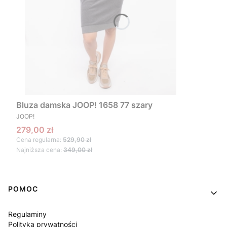
Bluza damska JOOP! 1658 77 szary
PRODUCENT
JOOP!
Cena promocyjna
279,00 zł
Cena regularna:
529,90 zł
Najniższa cena:
349,00 zł
Linki w stopce
POMOC
Regulaminy
Polityka prywatności