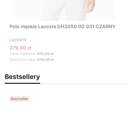
Polo męskie Lacoste DH2050 00 031 CZARNY
PRODUCENT
LACOSTE
Cena promocyjna
279,00 zł
Cena regularna:
479,00 zł
Najniższa cena:
479,00 zł
Bestsellery
Bestseller