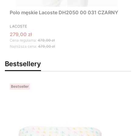
Polo męskie Lacoste DH2050 00 031 CZARNY
PRODUCENT
LACOSTE
Cena promocyjna
279,00 zł
Cena regularna:
479,00 zł
Najniższa cena:
479,00 zł
Bestsellery
Bestseller