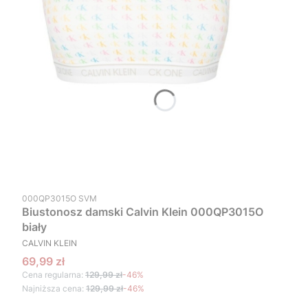
Kod produktu
000QP3015O SVM
Biustonosz damski Calvin Klein 000QP3015O
biały
PRODUCENT
CALVIN KLEIN
Cena promocyjna
69,99 zł
Cena regularna:
129,99 zł
-46%
Najniższa cena:
129,99 zł
-46%