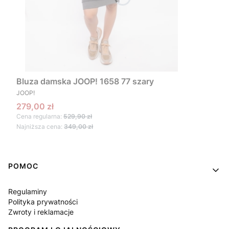
Bluza damska JOOP! 1658 77 szary
PRODUCENT
JOOP!
Cena promocyjna
279,00 zł
Cena regularna:
529,90 zł
Najniższa cena:
349,00 zł
Linki w stopce
POMOC
Regulaminy
Polityka prywatności
Zwroty i reklamacje